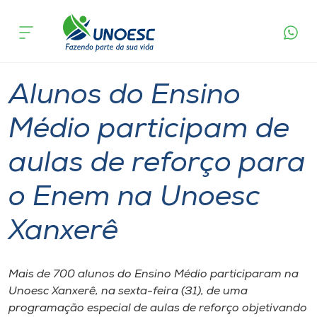
Página
O que
Alunos do Ensino Médio participam de aulas de
inicial
acontece
reforço para o Enem na Unoesc Xanxerê
Cursos
Graduação
Geral
Xanxerê
Onde estamos
Alunos do Ensino
Pesquisa
Médio participam de
aulas de reforço para
Atendimento ao Estudante
o Enem na Unoesc
Portal de Ensino
Xanxerê
A
Unoesc
Mais de 700 alunos do Ensino Médio participaram na
Unoesc Xanxerê, na sexta-feira (31), de uma
Internacionalização
programação especial de aulas de reforço objetivando