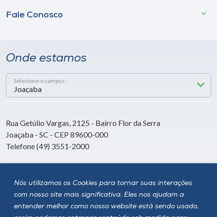
Fale Conosco
Onde estamos
Selecione o campus
Rua Getúlio Vargas, 2125 - Bairro Flor da Serra
Joaçaba - SC - CEP 89600-000
Telefone (49) 3551-2000
Siga a Unoesc
Nós utilizamos os Cookies para tornar suas interações
com nosso site mais significativa. Eles nos ajudam a
entender melhor como nosso website está sendo usado,