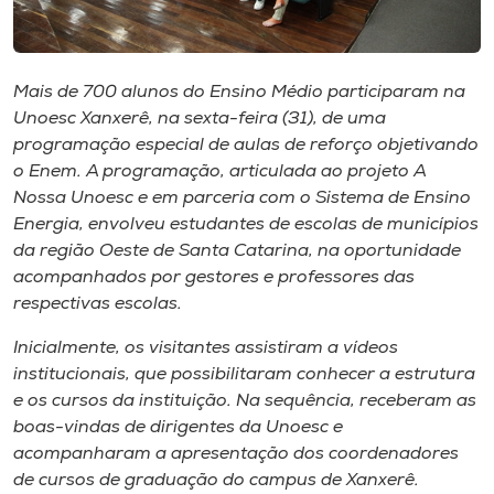
Museu
Unoesc
Mais de 700 alunos do Ensino Médio participaram na
Store
Unoesc Xanxerê, na sexta-feira (31), de uma
programação especial de aulas de reforço objetivando
o Enem. A programação, articulada ao projeto A
Nossa Unoesc e em parceria com o Sistema de Ensino
Selecione
Energia, envolveu estudantes de escolas de municípios
o idioma
da região Oeste de Santa Catarina, na oportunidade
acompanhados por gestores e professores das
respectivas escolas.
A+
Inicialmente, os visitantes assistiram a vídeos
A-
institucionais, que possibilitaram conhecer a estrutura
e os cursos da instituição. Na sequência, receberam as
boas-vindas de dirigentes da Unoesc e
acompanharam a apresentação dos coordenadores
de cursos de graduação do campus de Xanxerê.