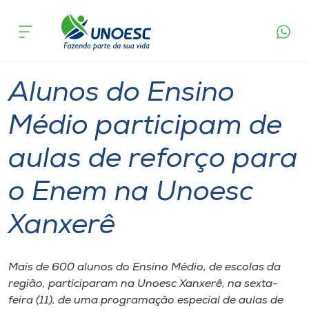
Página
O que
Alunos do Ensino Médio participam de aulas de
inicial
acontece
reforço para o Enem na Unoesc Xanxerê
Cursos
Graduação
Xanxerê
Onde estamos
Alunos do Ensino
Pesquisa
Médio participam de
aulas de reforço para
Atendimento ao Estudante
o Enem na Unoesc
Portal de Ensino
Xanxerê
A
Unoesc
Mais de 600 alunos do Ensino Médio, de escolas da
região, participaram na Unoesc Xanxerê, na sexta-
Internacionalização
feira (11), de uma programação especial de aulas de