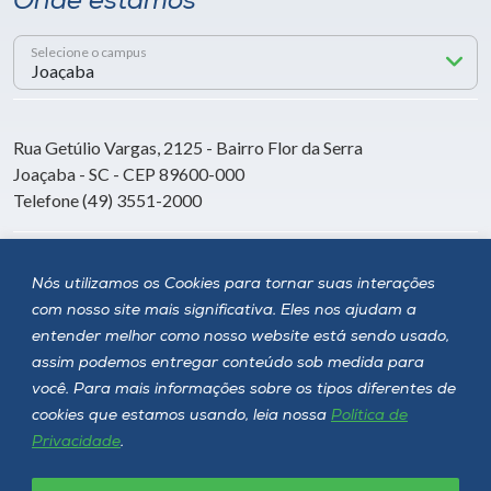
Onde estamos
Selecione o campus
Rua Getúlio Vargas, 2125 - Bairro Flor da Serra
Joaçaba - SC - CEP 89600-000
Telefone (49) 3551-2000
Siga a Unoesc
Nós utilizamos os Cookies para tornar suas interações
com nosso site mais significativa. Eles nos ajudam a
entender melhor como nosso website está sendo usado,
assim podemos entregar conteúdo sob medida para
você. Para mais informações sobre os tipos diferentes de
cookies que estamos usando, leia nossa
Política de
Privacidade
.