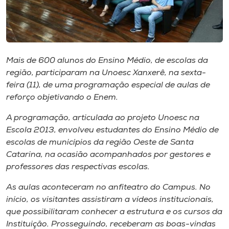
Museu
Unoesc
Store
Mais de 600 alunos do Ensino Médio, de escolas da
região, participaram na Unoesc Xanxerê, na sexta-
feira (11), de uma programação especial de aulas de
reforço objetivando o Enem.
Selecione
o idioma
A programação, articulada ao projeto Unoesc na
Escola 2013, envolveu estudantes do Ensino Médio de
escolas de municípios da região Oeste de Santa
A+
Catarina, na ocasião acompanhados por gestores e
A-
professores das respectivas escolas.
As aulas aconteceram no anfiteatro do
Campus
. No
início, os visitantes assistiram a vídeos institucionais,
que possibilitaram conhecer a estrutura e os cursos da
Instituição. Prosseguindo, receberam as boas-vindas