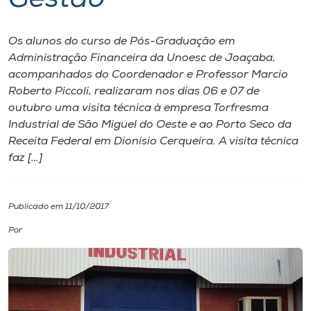
Gestão
I.nova
Os alunos do curso de Pós-Graduação em
Administração Financeira da Unoesc de Joaçaba,
Diplomados
acompanhados do Coordenador e Professor Marcio
Roberto Piccoli, realizaram nos dias 06 e 07 de
outubro uma visita técnica à empresa Torfresma
Cultura
Industrial de São Miguel do Oeste e ao Porto Seco da
Receita Federal em Dionísio Cerqueira. A visita técnica
CPA
faz […]
Biblioteca
Publicado em 11/10/2017
Por
Editora
Rádio