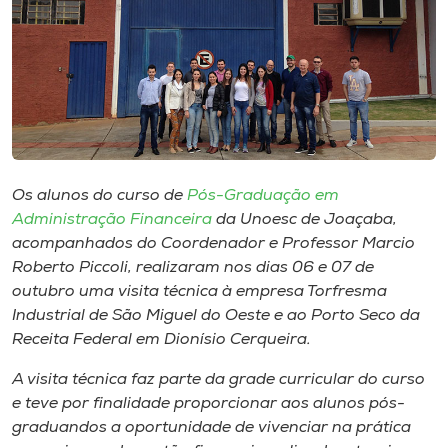
Museu
Unoesc
Store
Selecione
Os alunos do curso de
Pós-Graduação em
o idioma
Administração Financeira
da Unoesc de Joaçaba,
acompanhados do Coordenador e Professor Marcio
Roberto Piccoli, realizaram nos dias 06 e 07 de
outubro uma visita técnica à empresa Torfresma
A+
Industrial de São Miguel do Oeste e ao Porto Seco da
A-
Receita Federal em Dionísio Cerqueira.
A visita técnica faz parte da grade curricular do curso
e teve por finalidade proporcionar aos alunos pós-
graduandos a oportunidade de vivenciar na prática