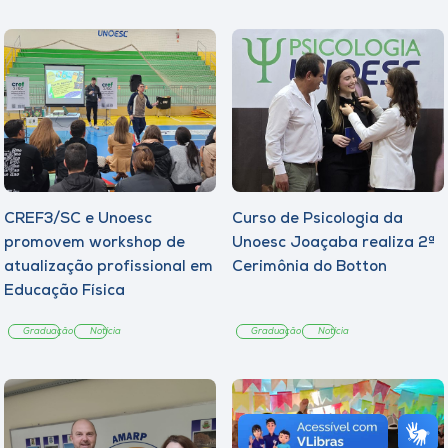
CREF3/SC e Unoesc
Curso de Psicologia da
promovem workshop de
Unoesc Joaçaba realiza 2ª
atualização profissional em
Cerimônia do Botton
Educação Física
Graduação
Notícia
Graduação
Notícia