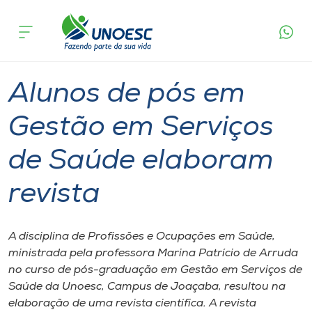
Página
O que
Alunos de pós em Gestão em Serviços de
inicial
acontece
Saúde elaboram revista
Cursos
Graduação
Joaçaba
Onde estamos
Alunos de pós em
Pesquisa
Gestão em Serviços
de Saúde elaboram
Atendimento ao Estudante
revista
Portal de Ensino
A disciplina de Profissões e Ocupações em Saúde,
A
ministrada pela professora Marina Patrício de Arruda
Unoesc
no curso de pós-graduação em Gestão em Serviços de
Saúde da Unoesc, Campus de Joaçaba, resultou na
Internacionalização
elaboração de uma revista científica. A revista