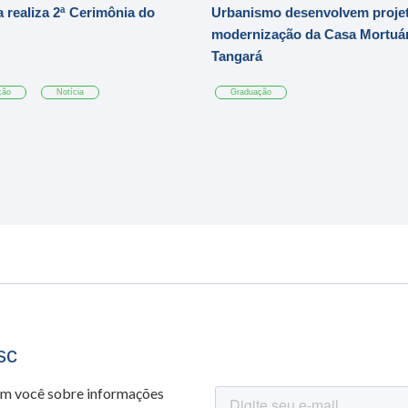
 realiza 2ª Cerimônia do
Urbanismo desenvolvem projet
modernização da Casa Mortuár
Tangará
ção
Notícia
Graduação
sc
om você sobre informações