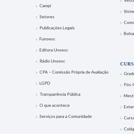
Vesti
Campi
Sist
Setores
Como
Publicações Legais
Bolsa
Funoesc
Editora Unoesc
Rádio Unoesc
CURS
CPA – Comissão Própria de Avaliação
Grad
LGPD
Pós-
Transparência Pública
Mest
O que acontece
Exte
Serviços para a Comunidade
Curs
Colé