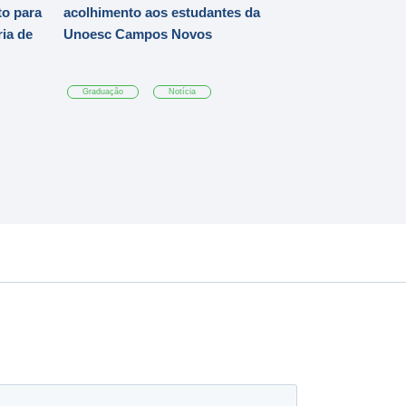
o para
acolhimento aos estudantes da
ia de
Unoesc Campos Novos
Graduação
Notícia