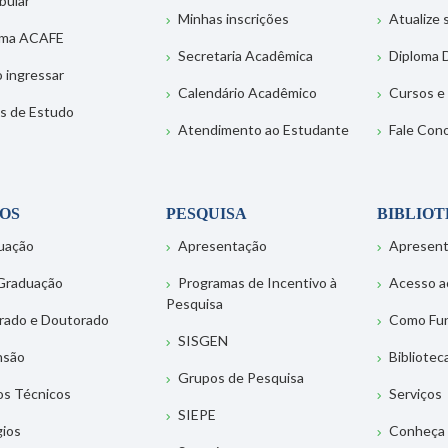
bular
Minhas inscrições
Atualize
ema ACAFE
Secretaria Acadêmica
Diploma D
 ingressar
Calendário Acadêmico
Cursos e
s de Estudo
Atendimento ao Estudante
Fale Con
OS
PESQUISA
BIBLIO
uação
Apresentação
Apresen
Graduação
Programas de Incentivo à
Acesso a
Pesquisa
rado e Doutorado
Como Fu
SISGEN
nsão
Bibliotec
Grupos de Pesquisa
os Técnicos
Serviços
SIEPE
gios
Conheça 