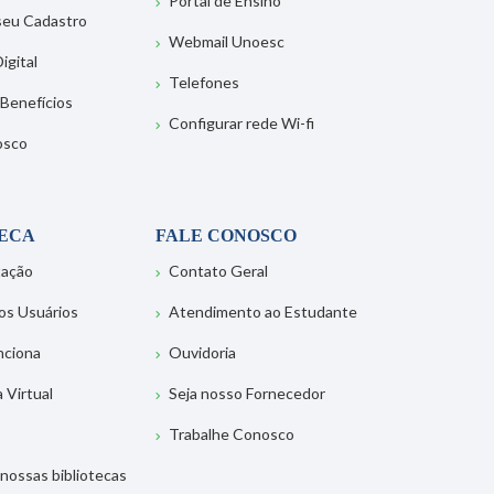
Portal de Ensino
 seu Cadastro
Webmail Unoesc
igital
Telefones
 Benefícios
Configurar rede Wi-fi
osco
TECA
FALE CONOSCO
tação
Contato Geral
os Usuários
Atendimento ao Estudante
nciona
Ouvidoria
a Virtual
Seja nosso Fornecedor
Trabalhe Conosco
nossas bibliotecas