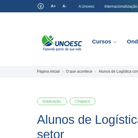
A+
A-
A Unoesc
Internacionalização
Cursos
Ond
Página inicial
O que acontece
Alunos de Logística co
Graduação
Chapecó
Alunos de Logísti
setor