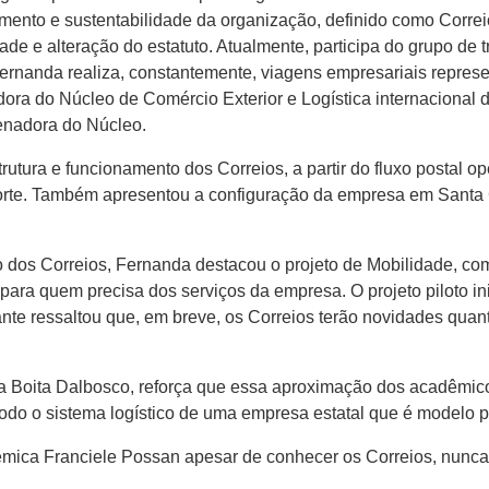
imento e sustentabilidade da organização, definido como Corre
vidade e alteração do estatuto. Atualmente, participa do grupo d
ernanda realiza, constantemente, viagens empresariais represe
ora do Núcleo de Comércio Exterior e Logística internacional d
enadora do Núcleo.
rutura e funcionamento dos Correios, a partir do fluxo postal o
sporte. Também apresentou a configuração da empresa em Santa
o dos Correios, Fernanda destacou o projeto de Mobilidade, co
 para quem precisa dos serviços da empresa. O projeto piloto i
trante ressaltou que, em breve, os Correios terão novidades q
a Boita Dalbosco, reforça que essa aproximação dos acadêmicos
todo o sistema logístico de uma empresa estatal que é modelo pa
êmica Franciele Possan apesar de conhecer os Correios, nunca