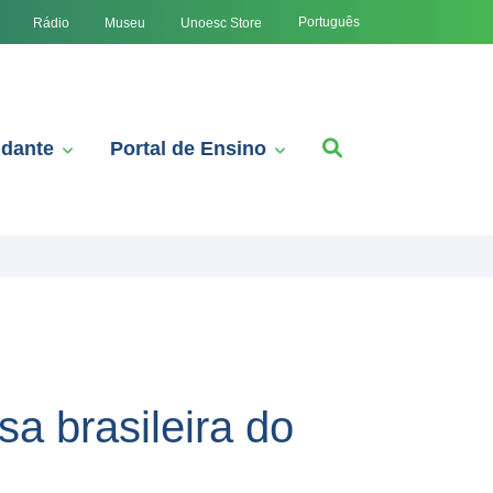
Português
Rádio
Museu
Unoesc Store
udante
Portal de Ensino
a brasileira do