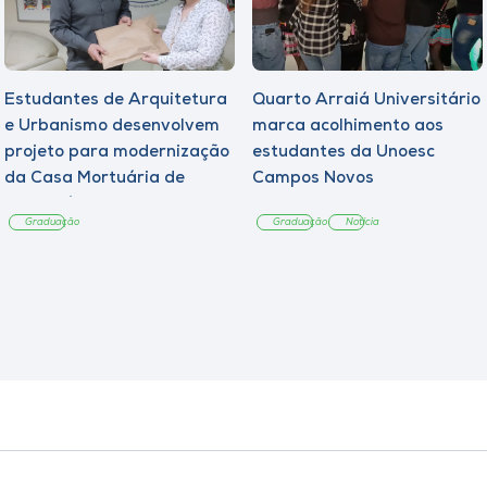
Estudantes de Arquitetura
Quarto Arraiá Universitário
e Urbanismo desenvolvem
marca acolhimento aos
projeto para modernização
estudantes da Unoesc
da Casa Mortuária de
Campos Novos
Tangará
Graduação
Graduação
Notícia