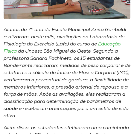
Museu
Unoesc
Store
Alunos do 7º ano da Escola Municipal Anita Garibaldi
realizaram, neste mês, avaliações no Laboratório de
Fisiologia do Exercício (Lafe) do curso de
Educação
Física
da Unoesc São Miguel do Oeste. Segundo a
Selecione
professora Sandra Fachineto, os 15 estudantes de
o idioma
Bandeirante realizaram medidas de peso corporal e de
estatura e o cálculo do Índice de Massa Corporal (IMC);
verificaram o percentual de gordura, a flexibilidade de
membros inferiores, a pressão arterial de repouso e a
A+
força de mãos. Após as avaliações, eles realizaram a
A-
classificação para determinação de parâmetros de
saúde e receberam orientações para um estilo de vida
ativo.
Além disso, os estudantes efetivaram uma caminhada