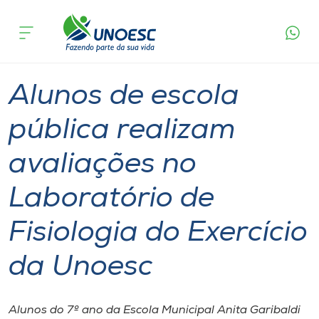
Página
O que
Alunos de escola pública realizam avaliações no
inicial
acontece
Laboratório de Fisiologia do Exercício da Unoesc
Cursos
Graduação
Extensão
São Miguel do Oeste
Onde estamos
Alunos de escola
Pesquisa
pública realizam
avaliações no
Atendimento ao Estudante
Laboratório de
Portal de Ensino
Fisiologia do Exercício
A
da Unoesc
Unoesc
Internacionalização
Alunos do 7º ano da Escola Municipal Anita Garibaldi