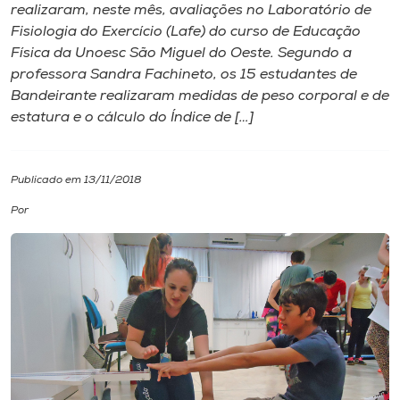
realizaram, neste mês, avaliações no Laboratório de
Fisiologia do Exercício (Lafe) do curso de Educação
I.nova
Física da Unoesc São Miguel do Oeste. Segundo a
professora Sandra Fachineto, os 15 estudantes de
Diplomados
Bandeirante realizaram medidas de peso corporal e de
estatura e o cálculo do Índice de […]
Cultura
Publicado em 13/11/2018
CPA
Por
Biblioteca
Editora
Rádio