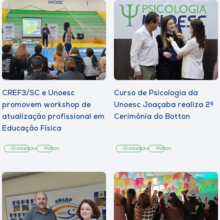
CREF3/SC e Unoesc
Curso de Psicologia da
promovem workshop de
Unoesc Joaçaba realiza 2ª
atualização profissional em
Cerimônia do Botton
Educação Física
Graduação
Notícia
Graduação
Notícia