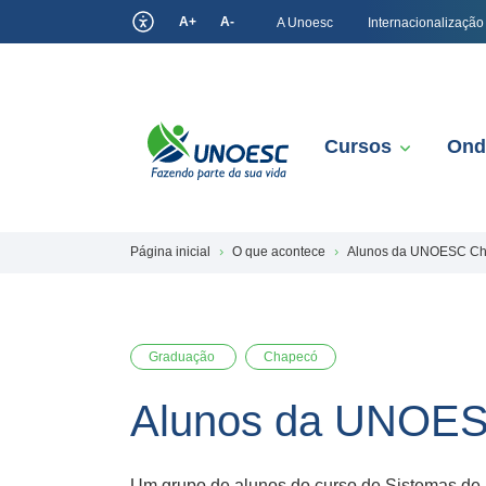
A+
A-
A Unoesc
Internacionalização
Cursos
Ond
Página inicial
O que acontece
Alunos da UNOESC Ch
Graduação
Chapecó
Alunos da UNOES
Um grupo de alunos do curso de Sistemas de 