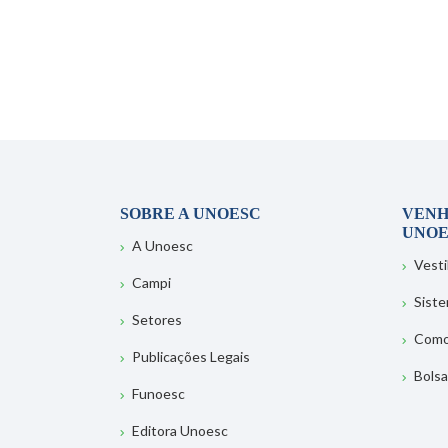
SOBRE A UNOESC
VENH
UNOE
A Unoesc
Vesti
Campi
Sist
Setores
Como
Publicações Legais
Bolsa
Funoesc
Editora Unoesc