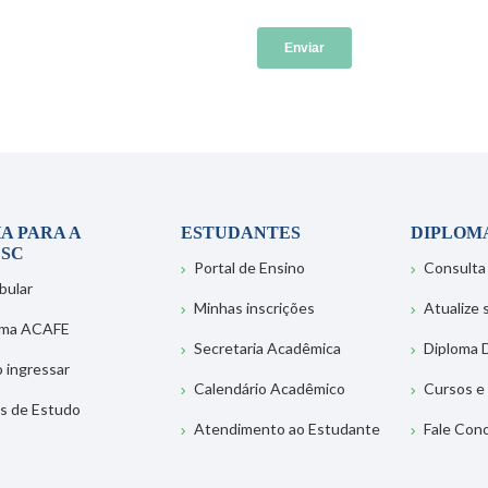
A PARA A
ESTUDANTES
DIPLOM
SC
Portal de Ensino
Consulta
bular
Minhas inscrições
Atualize
ema ACAFE
Secretaria Acadêmica
Diploma D
 ingressar
Calendário Acadêmico
Cursos e
s de Estudo
Atendimento ao Estudante
Fale Con