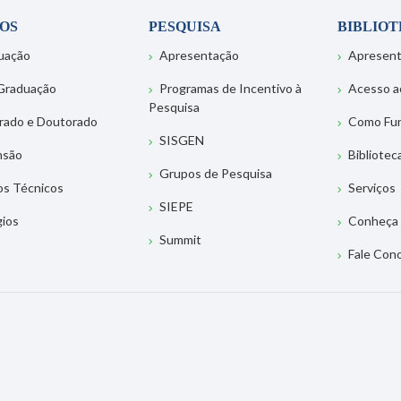
OS
PESQUISA
BIBLIO
uação
Apresentação
Apresen
Graduação
Programas de Incentivo à
Acesso a
Pesquisa
rado e Doutorado
Como Fu
SISGEN
nsão
Bibliotec
Grupos de Pesquisa
os Técnicos
Serviços
SIEPE
gios
Conheça 
Summit
Fale Con