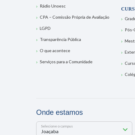
Rádio Unoesc
CURS
CPA – Comissão Própria de Avaliação
Grad
LGPD
Pós-
Transparência Pública
Mest
O que acontece
Exte
Serviços para a Comunidade
Curs
Colé
Onde estamos
Selecione o campus