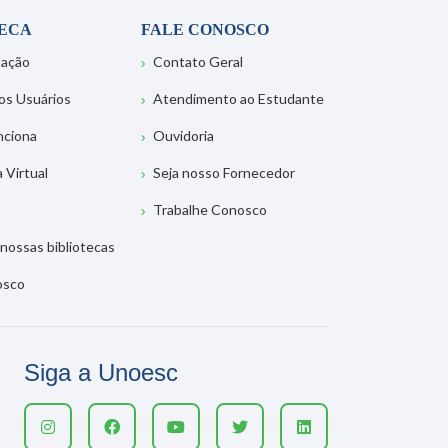
TECA
FALE CONOSCO
tação
Contato Geral
os Usuários
Atendimento ao Estudante
nciona
Ouvidoria
a Virtual
Seja nosso Fornecedor
Trabalhe Conosco
nossas bibliotecas
osco
Siga a Unoesc