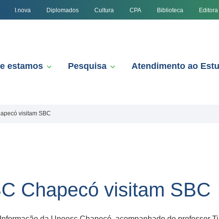
I.nova
Diplomados
Cultura
CPA
Biblioteca
Editora
e estamos
Pesquisa
Atendimento ao Est
apecó visitam SBC
C Chapecó visitam SBC
Informação da Unoesc Chapecó, acompanhado do professor Tiag