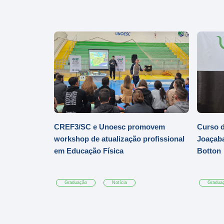
CREF3/SC e Unoesc promovem
Curso d
workshop de atualização profissional
Joaçaba
em Educação Física
Botton
Graduação
Notícia
Gradua