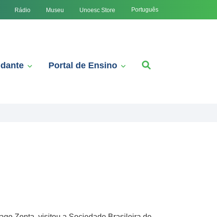
Português
Rádio
Museu
Unoesc Store
udante
Portal de Ensino
o Zonta, visitou a Sociedade Brasileira de