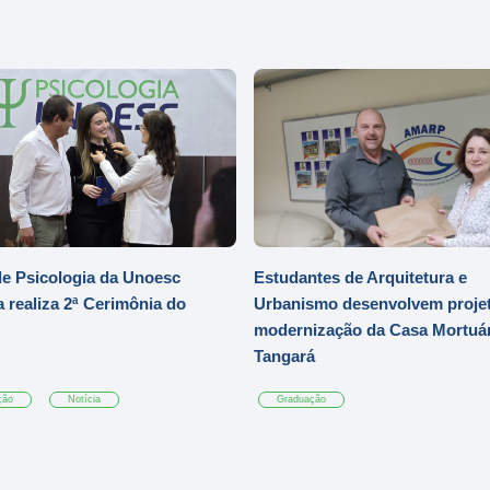
e Psicologia da Unoesc
Estudantes de Arquitetura e
 realiza 2ª Cerimônia do
Urbanismo desenvolvem projet
modernização da Casa Mortuár
Tangará
ção
Notícia
Graduação