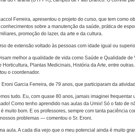
ccol Ferreira, apresentou o projeto do curso, que tem como ob
a conhecimentos sobre a manutenção da saúde, prática de espor
miliares, promoção do lazer, da arte e da cultura.
so de extensão voltado às pessoas com idade igual ou superio
e visam melhor a qualidade de vida como Saúde e Qualidade d
 Horticultura, Plantas Medicinais, História da Arte, entre outras.
tou o coordenador.
e Eroni Garcia Ferreira, de 79 anos, que participaram da ativi
os tudo. Eu, com quase 80 anos, jamais imaginei frequentar u
ado! Como tenho aprendido nas aulas da Umix! Só o fato de nã
á é muito bom. E os professores, sempre com tanta paciência c
 nossos problemas — comentou o Sr. Eroni.
ma aula. A cada dia vejo que o meu potencial ainda é muito gra