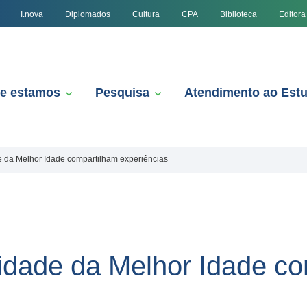
I.nova
Diplomados
Cultura
CPA
Biblioteca
Editora
e estamos
Pesquisa
Atendimento ao Est
e da Melhor Idade compartilham experiências
idade da Melhor Idade c