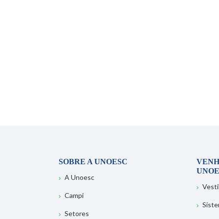
SOBRE A UNOESC
VENH
UNOE
A Unoesc
Vesti
Campi
Sist
Setores