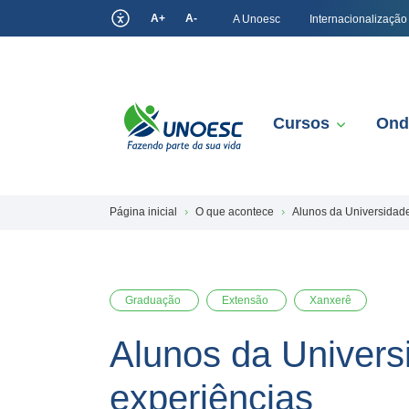
A+
A-
A Unoesc
Internacionalização
Cursos
Ond
Página inicial
O que acontece
Alunos da Universidad
Graduação
Extensão
Xanxerê
Alunos da Univers
experiências