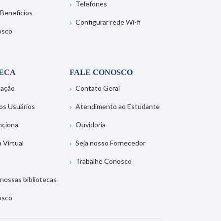
Telefones
 Benefícios
Configurar rede Wi-fi
osco
TECA
FALE CONOSCO
tação
Contato Geral
os Usuários
Atendimento ao Estudante
nciona
Ouvidoria
a Virtual
Seja nosso Fornecedor
Trabalhe Conosco
nossas bibliotecas
osco