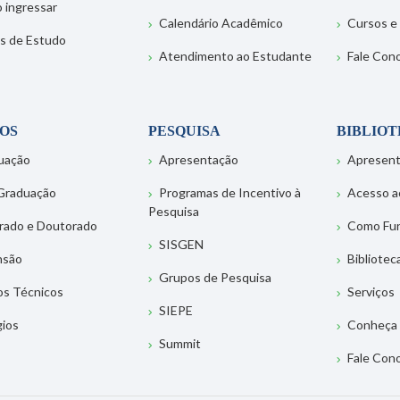
 ingressar
Calendário Acadêmico
Cursos e
s de Estudo
Atendimento ao Estudante
Fale Con
OS
PESQUISA
BIBLIO
uação
Apresentação
Apresen
Graduação
Programas de Incentivo à
Acesso a
Pesquisa
rado e Doutorado
Como Fu
SISGEN
nsão
Bibliotec
Grupos de Pesquisa
os Técnicos
Serviços
SIEPE
gios
Conheça 
Summit
Fale Con