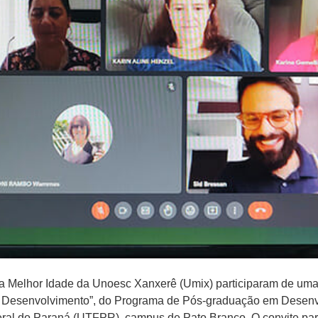
a Melhor Idade da Unoesc Xanxerê (Umix) participaram de uma 
 Desenvolvimento”, do Programa de Pós-graduação em Desenvo
ral do Paraná (UTFPR), campus de Pato Branco. O convite part