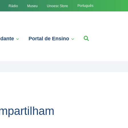
Português
Rádio
Museu
Unoesc Store
udante
Portal de Ensino
ompartilham