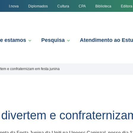
I.nova
Diplomados
Cultura
CPA
Biblioteca
Editora
e estamos
Pesquisa
Atendimento ao Est
rtem e confraternizam em festa junina
 divertem e confraterniza
onta da Festa Junina da Uniti na Unoesc Capinzal, nesse dia 13