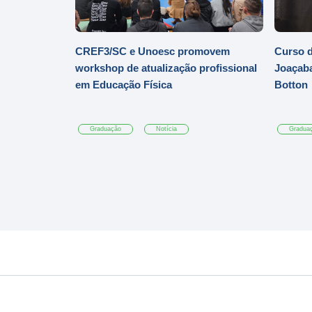
CREF3/SC e Unoesc promovem
Curso d
workshop de atualização profissional
Joaçaba
em Educação Física
Botton
Graduação
Notícia
Gradua