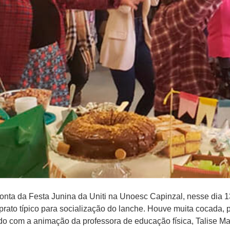
onta da Festa Junina da Uniti na Unoesc Capinzal, nesse dia 13
rato típico para socialização do lanche. Houve muita cocada, 
udo com a animação da professora de educação física, Talise Ma