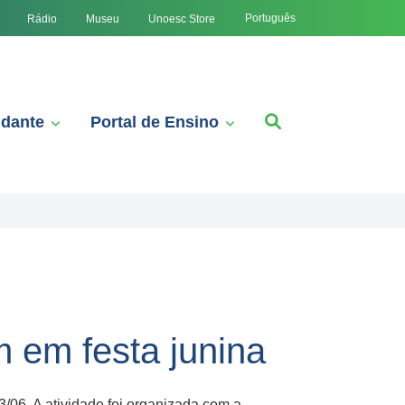
Português
Rádio
Museu
Unoesc Store
udante
Portal de Ensino
m em festa junina
/06. A atividade foi organizada com a