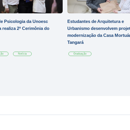
e Psicologia da Unoesc
Estudantes de Arquitetura e
 realiza 2ª Cerimônia do
Urbanismo desenvolvem projet
modernização da Casa Mortuár
Tangará
ção
Notícia
Graduação