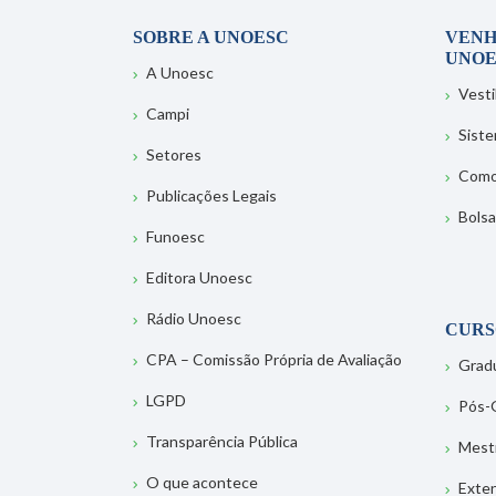
SOBRE A UNOESC
VENH
UNOE
A Unoesc
Vesti
Campi
Sist
Setores
Como
Publicações Legais
Bolsa
Funoesc
Editora Unoesc
Rádio Unoesc
CURS
CPA – Comissão Própria de Avaliação
Grad
LGPD
Pós-
Transparência Pública
Mest
O que acontece
Exte