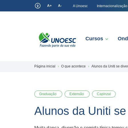
A+
A-
A Unoesc
Internacionalização
Cursos
Ond
Página inicial
O que acontece
Alunos da Uniti se dive
Graduação
Extensão
Capinzal
Alunos da Uniti se
Muita dança, diversão e comida típica tomou c