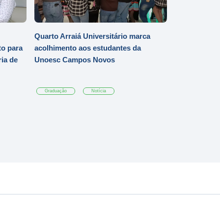
Quarto Arraiá Universitário marca
o para
acolhimento aos estudantes da
ia de
Unoesc Campos Novos
Graduação
Notícia