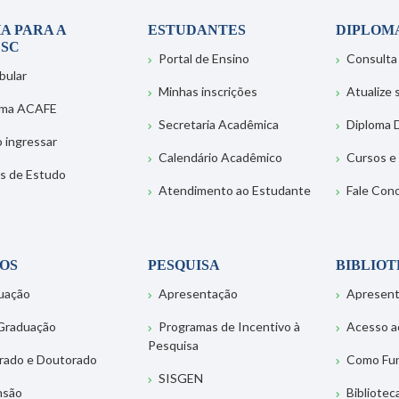
A PARA A
ESTUDANTES
DIPLOM
SC
Portal de Ensino
Consulta
bular
Minhas inscrições
Atualize
ema ACAFE
Secretaria Acadêmica
Diploma D
 ingressar
Calendário Acadêmico
Cursos e
s de Estudo
Atendimento ao Estudante
Fale Con
OS
PESQUISA
BIBLIO
uação
Apresentação
Apresen
Graduação
Programas de Incentivo à
Acesso a
Pesquisa
rado e Doutorado
Como Fu
SISGEN
nsão
Bibliotec