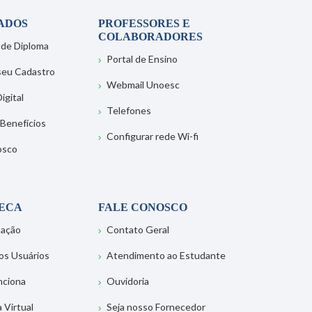
ADOS
PROFESSORES E
COLABORADORES
 de Diploma
Portal de Ensino
 seu Cadastro
Webmail Unoesc
igital
Telefones
 Benefícios
Configurar rede Wi-fi
osco
TECA
FALE CONOSCO
tação
Contato Geral
os Usuários
Atendimento ao Estudante
nciona
Ouvidoria
a Virtual
Seja nosso Fornecedor