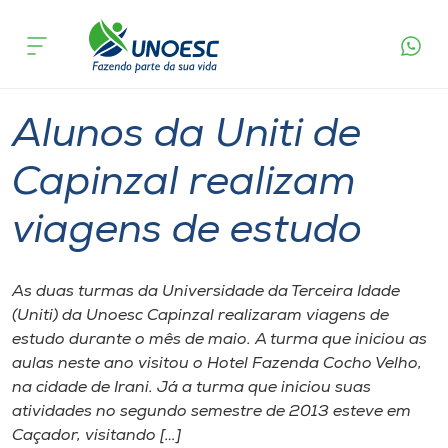
Página
O que
Alunos da Uniti de Capinzal realizam
inicial
acontece
viagens de estudo
Cursos
Graduação
Extensão
Capinzal
Onde estamos
Alunos da Uniti de
Pesquisa
Capinzal realizam
viagens de estudo
Atendimento ao Estudante
Portal de Ensino
As duas turmas da Universidade da Terceira Idade
(Uniti) da Unoesc Capinzal realizaram viagens de
estudo durante o mês de maio. A turma que iniciou as
A
aulas neste ano visitou o Hotel Fazenda Cocho Velho,
Unoesc
na cidade de Irani. Já a turma que iniciou suas
atividades no segundo semestre de 2013 esteve em
Internacionalização
Caçador, visitando […]