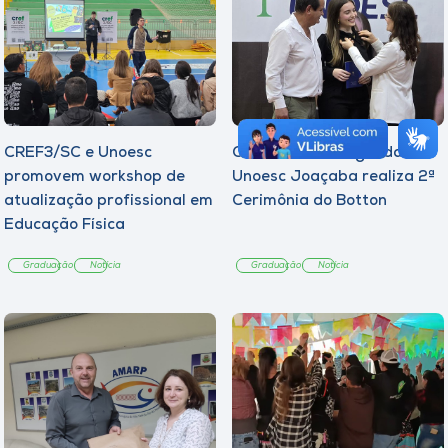
CREF3/SC e Unoesc
Curso de Psicologia da
promovem workshop de
Unoesc Joaçaba realiza 2ª
atualização profissional em
Cerimônia do Botton
Educação Física
Graduação
Notícia
Graduação
Notícia