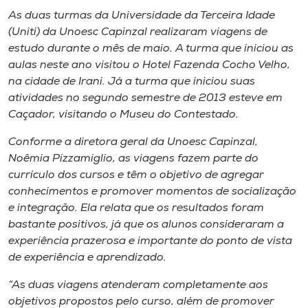
Museu
As duas turmas da Universidade da Terceira Idade
(Uniti) da Unoesc Capinzal realizaram viagens de
Unoesc
estudo durante o mês de maio. A turma que iniciou as
Store
aulas neste ano visitou o Hotel Fazenda Cocho Velho,
na cidade de Irani. Já a turma que iniciou suas
atividades no segundo semestre de 2013 esteve em
Caçador, visitando o Museu do Contestado.
Selecione
o idioma
Conforme a diretora geral da Unoesc Capinzal,
Noêmia Pizzamiglio, as viagens fazem parte do
currículo dos cursos e têm o objetivo de agregar
conhecimentos e promover momentos de socialização
A+
e integração. Ela relata que os resultados foram
A-
bastante positivos, já que os alunos consideraram a
experiência prazerosa e importante do ponto de vista
de experiência e aprendizado.
“As duas viagens atenderam completamente aos
objetivos propostos pelo curso, além de promover