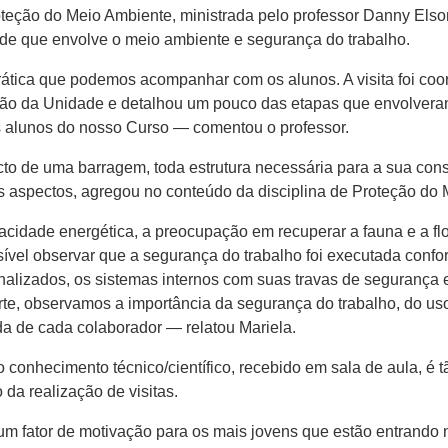
roteção do Meio Ambiente, ministrada pelo professor Danny Elso
e que envolve o meio ambiente e segurança do trabalho.
rática que podemos acompanhar com os alunos. A visita foi coor
ão da Unidade e detalhou um pouco das etapas que envolveram
os alunos do nosso Curso — comentou o professor.
cto de uma barragem, toda estrutura necessária para a sua cons
os aspectos, agregou no conteúdo da disciplina de Proteção do
idade energética, a preocupação em recuperar a fauna e a flor
ssível observar que a segurança do trabalho foi executada conf
sinalizados, os sistemas internos com suas travas de seguranç
te, observamos a importância da segurança do trabalho, do us
da de cada colaborador — relatou Mariela.
 conhecimento técnico/científico, recebido em sala de aula, é 
da realização de visitas.
e um fator de motivação para os mais jovens que estão entran