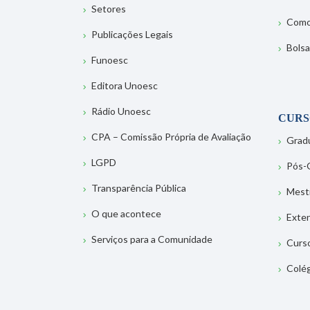
Setores
Como
Publicações Legais
Bolsa
Funoesc
Editora Unoesc
Rádio Unoesc
CURS
CPA – Comissão Própria de Avaliação
Grad
LGPD
Pós-
Transparência Pública
Mest
O que acontece
Exte
Serviços para a Comunidade
Curs
Colé