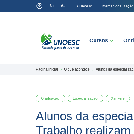
A+
A-
A Unoesc
Internacionalização
Cursos
Ond
Página inicial
O que acontece
Alunos da especializaç
Graduação
Especialização
Xanxerê
Alunos da especia
Trabalho realizam 