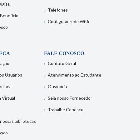
igital
Telefones
 Benefícios
Configurar rede Wi-fi
osco
TECA
FALE CONOSCO
tação
Contato Geral
os Usuários
Atendimento ao Estudante
nciona
Ouvidoria
a Virtual
Seja nosso Fornecedor
Trabalhe Conosco
nossas bibliotecas
osco