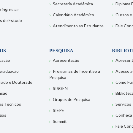
Secretaria Acadêmica
Diploma D
 ingressar
Calendário Acadêmico
Cursos e
s de Estudo
Atendimento ao Estudante
Fale Con
OS
PESQUISA
BIBLIO
uação
Apresentação
Apresen
Graduação
Programas de Incentivo à
Acesso a
Pesquisa
rado e Doutorado
Como Fu
SISGEN
nsão
Bibliotec
Grupos de Pesquisa
os Técnicos
Serviços
SIEPE
gios
Conheça 
Summit
Fale Con