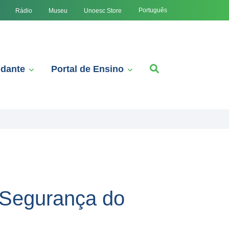
Português
Rádio
Museu
Unoesc Store
udante
Portal de Ensino
 Segurança do