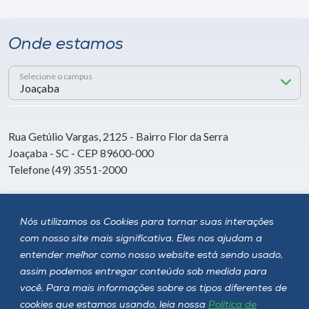
Onde estamos
Selecione o campus
Rua Getúlio Vargas, 2125 - Bairro Flor da Serra
Joaçaba - SC - CEP 89600-000
Telefone (49) 3551-2000
Siga a Unoesc
Nós utilizamos os Cookies para tornar suas interações
com nosso site mais significativa. Eles nos ajudam a
entender melhor como nosso website está sendo usado,
assim podemos entregar conteúdo sob medida para
você. Para mais informações sobre os tipos diferentes de
cookies que estamos usando, leia nossa
Política de