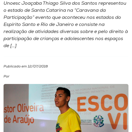
Unoesc Joaçaba Thiago Silva dos Santos representou
o estado de Santa Catarina na “Caravana da
I.nova
Participação” evento que aconteceu nos estados do
Espírito Santo e Rio de Janeiro e consiste na
Diplomados
realização de atividades diversas sobre e pelo direito à
participação de crianças e adolescentes nos espaços
de […]
Cultura
CPA
Publicado em 12/07/2018
Por
Biblioteca
Editora
Rádio