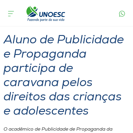
Página
O que
Aluno de Publicidade e Propaganda participa de
inicial
acontece
caravana pelos direitos das crianças e
Cursos
adolescentes
Graduação
Geral
Estudante
Joaçaba
Onde estamos
Aluno de Publicidade
Pesquisa
e Propaganda
participa de
Atendimento ao Estudante
caravana pelos
Portal de Ensino
direitos das crianças
A
e adolescentes
Unoesc
Internacionalização
O acadêmico de Publicidade de Propaganda da