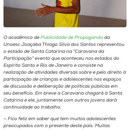
Museu
Unoesc
Store
O acadêmico de
Publicidade de Propaganda
da
Unoesc Joaçaba Thiago Silva dos Santos representou
o estado de Santa Catarina na “Caravana da
Selecione
Participação” evento que aconteceu nos estados do
o idioma
Espírito Santo e Rio de Janeiro e consiste na
realização de atividades diversas sobre e pelo direito à
participação de crianças e adolescentes nos espaços
A+
de discussão e deliberação de políticas públicas em
A-
seu benefício. Em breve a Caravana chegará à Santa
Catarina e ele, juntamente com outros jovens dará
continuidade ao trabalho.
— Fico feliz em saber que tem muitos adolescentes
preocupados com o presente deste país. Muitas