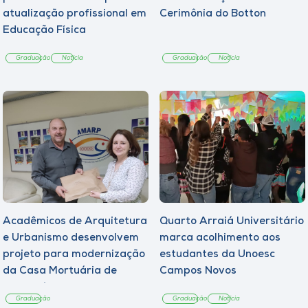
atualização profissional em
Cerimônia do Botton
Educação Física
Graduação
Notícia
Graduação
Notícia
Acadêmicos de Arquitetura
Quarto Arraiá Universitário
e Urbanismo desenvolvem
marca acolhimento aos
projeto para modernização
estudantes da Unoesc
da Casa Mortuária de
Campos Novos
Tangará
Graduação
Graduação
Notícia