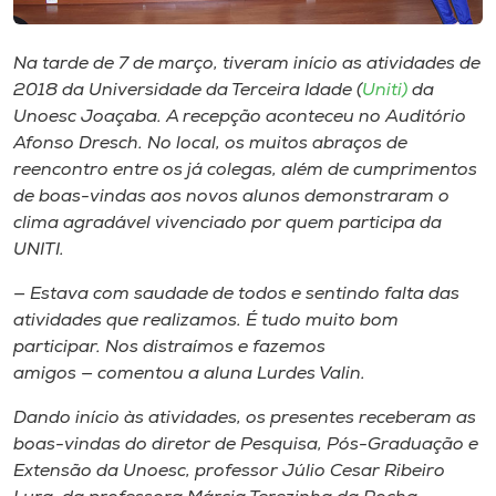
Museu
Na tarde de 7 de março, tiveram início as atividades de
Unoesc
2018 da Universidade da Terceira Idade (
Uniti)
da
Store
Unoesc Joaçaba. A recepção aconteceu no Auditório
Afonso Dresch. No local, os muitos abraços de
reencontro entre os já colegas, além de cumprimentos
de boas-vindas aos novos alunos demonstraram o
Selecione
clima agradável vivenciado por quem participa da
o idioma
UNITI.
— Estava com saudade de todos e sentindo falta das
atividades que realizamos. É tudo muito bom
A+
participar. Nos distraímos e fazemos
A-
amigos — comentou a aluna Lurdes Valin.
Dando início às atividades, os presentes receberam as
boas-vindas do diretor de Pesquisa, Pós-Graduação e
Extensão da Unoesc, professor Júlio Cesar Ribeiro