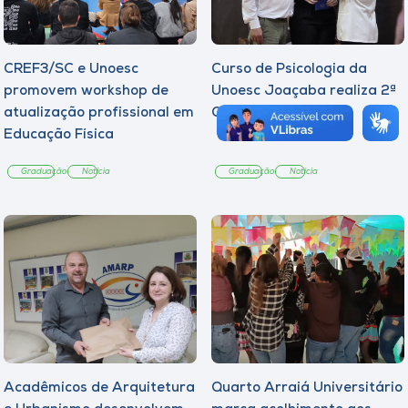
CREF3/SC e Unoesc
Curso de Psicologia da
promovem workshop de
Unoesc Joaçaba realiza 2ª
atualização profissional em
Cerimônia do Botton
Educação Física
Graduação
Notícia
Graduação
Notícia
Acadêmicos de Arquitetura
Quarto Arraiá Universitário