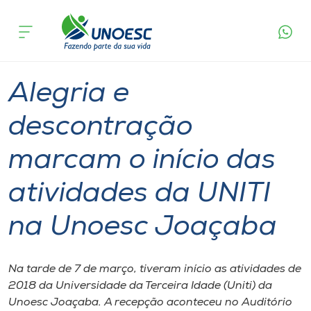
Página
O que
Alegria e descontração marcam o início das
inicial
acontece
atividades da UNITI na Unoesc Joaçaba
Cursos
Graduação
Extensão
Joaçaba
Onde estamos
Alegria e
Pesquisa
descontração
marcam o início das
Atendimento ao Estudante
atividades da UNITI
Portal de Ensino
na Unoesc Joaçaba
A
Unoesc
Na tarde de 7 de março, tiveram início as atividades de
2018 da Universidade da Terceira Idade (Uniti) da
Internacionalização
Unoesc Joaçaba. A recepção aconteceu no Auditório