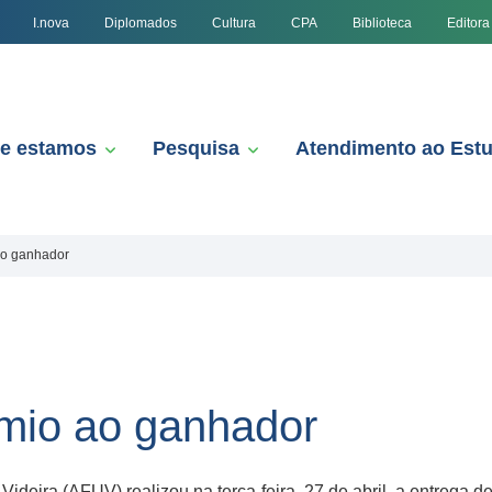
I.nova
Diplomados
Cultura
CPA
Biblioteca
Editora
e estamos
Pesquisa
Atendimento ao Est
ao ganhador
mio ao ganhador
deira (AFUV) realizou na terça-feira, 27 de abril, a entrega d