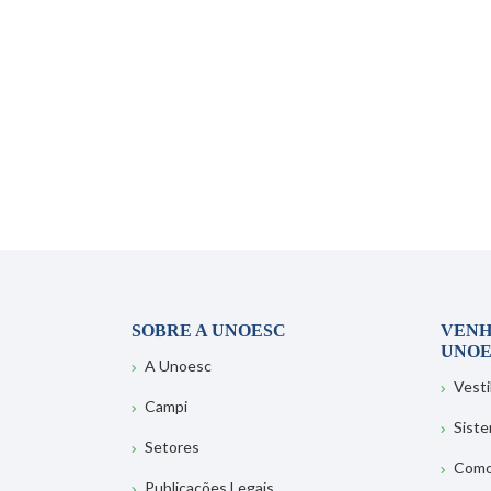
SOBRE A UNOESC
VENH
UNOE
A Unoesc
Vesti
Campi
Sist
Setores
Como
Publicações Legais