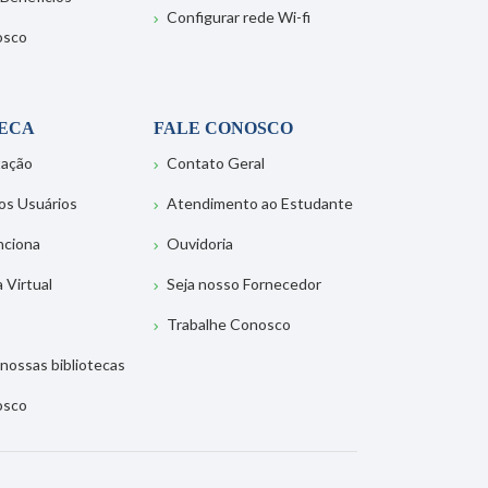
Configurar rede Wi-fi
osco
TECA
FALE CONOSCO
tação
Contato Geral
os Usuários
Atendimento ao Estudante
nciona
Ouvidoria
a Virtual
Seja nosso Fornecedor
Trabalhe Conosco
nossas bibliotecas
osco