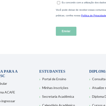
A PARA A
ESTUDANTES
DIPLOM
SC
Portal de Ensino
Consulta
bular
Minhas inscrições
Atualize
ema ACAFE
Secretaria Acadêmica
Diploma D
 ingressar
Calendário Acadêmico
Cursos e