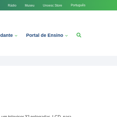
Português
Rádio
Museu
Unoesc Store
udante
Portal de Ensino
e um televisor 32 polegadas, LCD, para