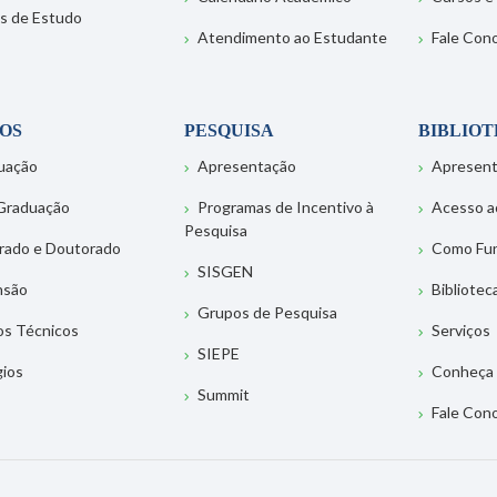
s de Estudo
Atendimento ao Estudante
Fale Con
OS
PESQUISA
BIBLIO
uação
Apresentação
Apresen
Graduação
Programas de Incentivo à
Acesso a
Pesquisa
rado e Doutorado
Como Fu
SISGEN
nsão
Bibliotec
Grupos de Pesquisa
os Técnicos
Serviços
SIEPE
gios
Conheça 
Summit
Fale Con