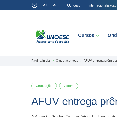
A+
A-
A Unoesc
Internacionalização
Cursos
Ond
Página inicial
O que acontece
AFUV entrega prêmio 
Graduação
Videira
AFUV entrega prê
A Associação dos Funcionários da Unoesc de Vi