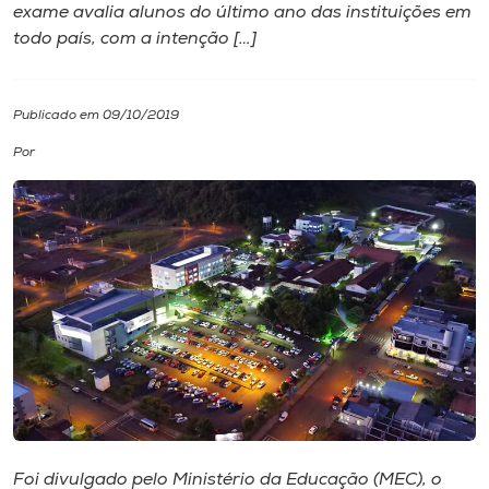
exame avalia alunos do último ano das instituições em
todo país, com a intenção […]
I.nova
Diplomados
Publicado em 09/10/2019
Por
Cultura
CPA
Biblioteca
Editora
Rádio
Foi divulgado pelo Ministério da Educação (MEC), o