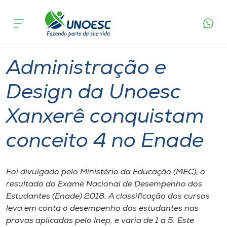
Página
O que
Administração e Design da Unoesc Xanxerê
inicial
acontece
conquistam conceito 4 no Enade
Cursos
Graduação
Xanxerê
Onde estamos
Administração e
Pesquisa
Design da Unoesc
Xanxerê conquistam
Atendimento ao Estudante
conceito 4 no Enade
Portal de Ensino
Foi divulgado pelo Ministério da Educação (MEC), o
A
resultado do Exame Nacional de Desempenho dos
Unoesc
Estudantes (Enade) 2018. A classificação dos cursos
leva em conta o desempenho dos estudantes nas
Internacionalização
provas aplicadas pelo Inep, e varia de 1 a 5. Este