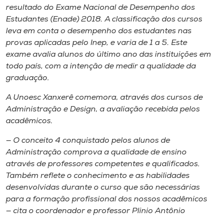
Museu
resultado do Exame Nacional de Desempenho dos
Estudantes (Enade) 2018. A classificação dos cursos
leva em conta o desempenho dos estudantes nas
Unoesc
provas aplicadas pelo Inep, e varia de 1 a 5. Este
Store
exame avalia alunos do último ano das instituições em
todo país, com a intenção de medir a qualidade da
graduação.
Selecione
A Unoesc Xanxerê comemora, através dos cursos de
o idioma
Administração e Design, a avaliação recebida pelos
acadêmicos.
— O conceito 4 conquistado pelos alunos de
A+
Administração comprova a qualidade de ensino
A-
através de professores competentes e qualificados.
Também reflete o conhecimento e as habilidades
desenvolvidas durante o curso que são necessárias
para a formação profissional dos nossos acadêmicos
— cita o coordenador e professor Plinio Antônio