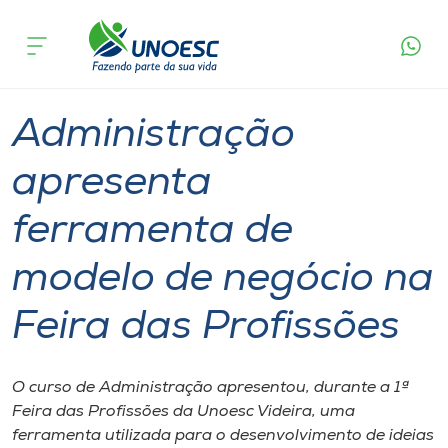
Página
O que
Administração apresenta ferramenta de
inicial
acontece
modelo de negócio na Feira das Profissões
Cursos
Ensino
Graduação
Estudante
Videira
Onde estamos
Administração
Pesquisa
apresenta
ferramenta de
Atendimento ao Estudante
modelo de negócio na
Portal de Ensino
Feira das Profissões
A
Unoesc
O curso de Administração apresentou, durante a 1ª
Feira das Profissões da U​noesc Videira, uma
Internacionalização
ferramenta utilizada para o desenvolvimento de ideias