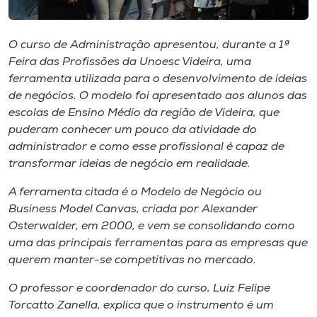
Museu
O curso de Administração apresentou, durante a 1ª
Unoesc
Feira das Profissões da U​noesc Videira, uma
Store
ferramenta utilizada para o desenvolvimento de ideias
de negócios. ​O modelo foi apresentad​o​ aos alunos das
escolas de Ensino Médio da região de Videira​, que
puderam conhecer um pouco da atividade do
Selecione
o idioma
administrador e como es​s​e profissional é capaz de
transformar ideias de negócio em realidade.
A ferramenta citada é o Modelo de Negócio ou
A+
Business Model Canvas
​,​ ​c​riada por Alexander
A-
Osterwalder​,​ em 2000​,​ e vem se consolidando como
uma das principais ferramentas ​para as empresas que
querem manter-se competitivas no mercado.
O professor e coordenador do curso, Luiz Felipe
Torcatto Zanella, explica que ​o instrumento ​​é um