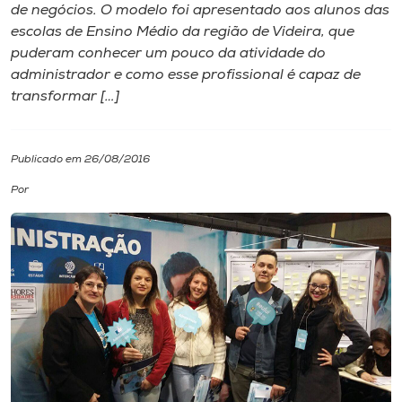
de negócios. ​O modelo foi apresentad​o​ aos alunos das
escolas de Ensino Médio da região de Videira​, que
I.nova
puderam conhecer um pouco da atividade do
administrador e como es​s​e profissional é capaz de
Diplomados
transformar […]
Cultura
Publicado em 26/08/2016
Por
CPA
Biblioteca
Editora
Rádio