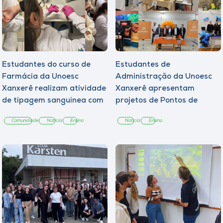
Estudantes do curso de
Estudantes de
Farmácia da Unoesc
Administração da Unoesc
Xanxerê realizam atividade
Xanxerê apresentam
de tipagem sanguínea com
projetos de Pontos de
adolescentes
Venda e vivenciam desafios
Comunidade
Notícia
Ensino
Notícia
Ensino
do mercado