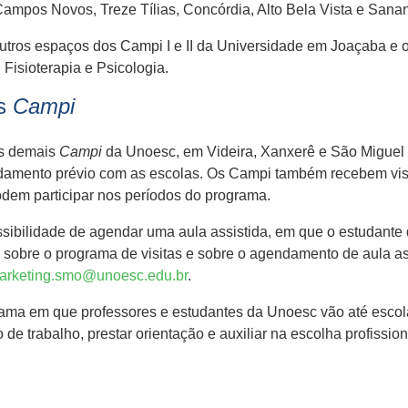
Campos Novos, Treze Tílias, Concórdia, Alto Bela Vista e Sana
outros espaços dos Campi I e II da Universidade em Joaçaba e o
Fisioterapia e Psicologia.
os
Campi
os demais
Campi
da Unoesc, em Videira, Xanxerê e São Miguel 
damento prévio com as escolas. Os Campi também recebem visi
em participar nos períodos do programa.
ibilidade de agendar uma aula assistida, em que o estudante 
 sobre o programa de visitas e sobre o agendamento de aula a
arketing.smo@unoesc.edu.br
.
rama em que professores e estudantes da Unoesc vão até escol
 de trabalho, prestar orientação e auxiliar na escolha profissi