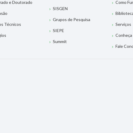
rado e Doutorado
Como Fu
SISGEN
nsão
Bibliotec
Grupos de Pesquisa
os Técnicos
Serviços
SIEPE
gios
Conheça 
Summit
Fale Con