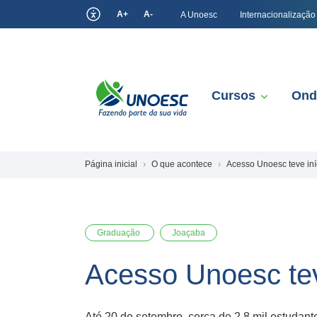
A+
A-
A Unoesc
Internacionalização
Cursos
Ond
Página inicial
O que acontece
Acesso Unoesc teve in
Graduação
Joaçaba
Acesso Unoesc te
Até 20 de setembro, cerca de 2,8 mil estudan