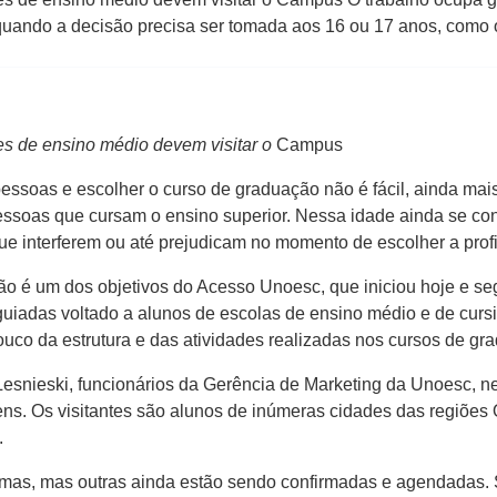
 quando a decisão precisa ser tomada aos 16 ou 17 anos, como
tes de ensino médio devem visitar o
Campus
essoas e escolher o curso de graduação não é fácil, ainda mai
essoas que cursam o ensino superior. Nessa idade ainda se co
 que interferem ou até prejudicam no momento de escolher a prof
são é um dos objetivos do Acesso Unoesc, que iniciou hoje e s
guiadas voltado a alunos de escolas de ensino médio e de curs
 da estrutura e das atividades realizadas nos cursos de grad
snieski, funcionários da Gerência de Marketing da Unoesc, nes
ens. Os visitantes são alunos de inúmeras cidades das regiões 
.
urmas, mas outras ainda estão sendo confirmadas e agendadas.