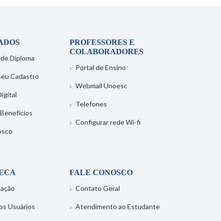
ADOS
PROFESSORES E
COLABORADORES
 de Diploma
Portal de Ensino
 seu Cadastro
Webmail Unoesc
igital
Telefones
 Benefícios
Configurar rede Wi-fi
osco
TECA
FALE CONOSCO
tação
Contato Geral
os Usuários
Atendimento ao Estudante