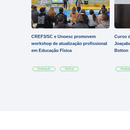
CREF3/SC e Unoesc promovem
Curso d
workshop de atualização profissional
Joaçaba
em Educação Física
Botton
Graduação
Notícia
Gradua