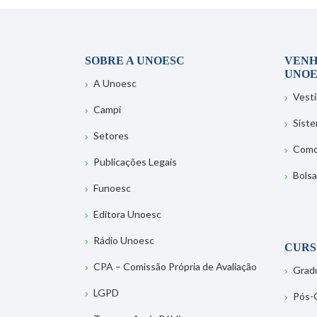
SOBRE A UNOESC
VENH
UNOE
A Unoesc
Vesti
Campi
Sist
Setores
Como
Publicações Legais
Bolsa
Funoesc
Editora Unoesc
Rádio Unoesc
CURS
CPA – Comissão Própria de Avaliação
Grad
LGPD
Pós-