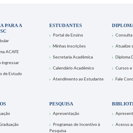
A PARA A
ESTUDANTES
DIPLOM
SC
Portal de Ensino
Consulta
bular
Minhas inscrições
Atualize
ema ACAFE
Secretaria Acadêmica
Diploma D
 ingressar
Calendário Acadêmico
Cursos e
s de Estudo
Atendimento ao Estudante
Fale Con
OS
PESQUISA
BIBLIO
uação
Apresentação
Apresen
Graduação
Programas de Incentivo à
Acesso a
Pesquisa