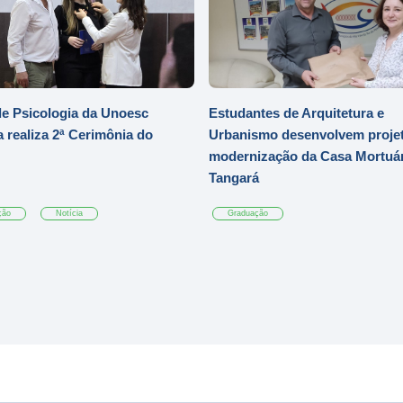
e Psicologia da Unoesc
Estudantes de Arquitetura e
 realiza 2ª Cerimônia do
Urbanismo desenvolvem projet
modernização da Casa Mortuár
Tangará
ção
Notícia
Graduação