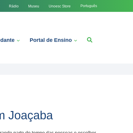
Português
Rádio
Museu
Unoesc Store
udante
Portal de Ensino
em Joaçaba
grande parte do tempo das pessoas e escolher