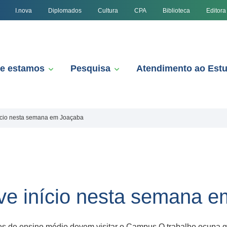
I.nova
Diplomados
Cultura
CPA
Biblioteca
Editora
e estamos
Pesquisa
Atendimento ao Est
ício nesta semana em Joaçaba
ve início nesta semana 
tes de ensino médio devem visitar o Campus O trabalho ocupa 