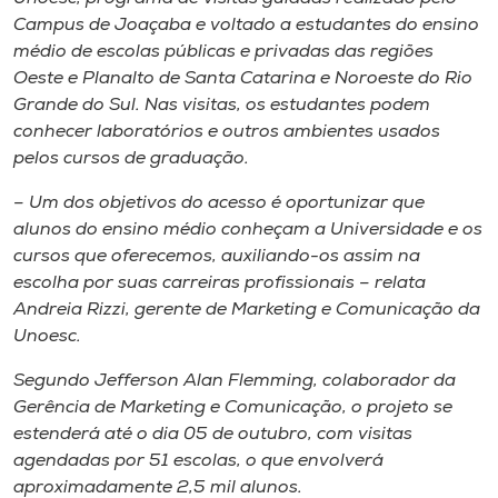
Museu
Campus
de Joaçaba e voltado a estudantes do ensino
médio de escolas públicas e privadas das regiões
Unoesc
Oeste e Planalto de Santa Catarina e Noroeste do Rio
Grande do Sul. Nas visitas, os estudantes podem
Store
conhecer laboratórios e outros ambientes usados
pelos cursos de graduação.
– Um dos objetivos do acesso é oportunizar que
Selecione
o idioma
alunos do ensino médio conheçam a Universidade e os
cursos que oferecemos, auxiliando-os assim na
escolha por suas carreiras profissionais – relata
Andreia Rizzi, gerente de Marketing e Comunicação da
A+
Unoesc.
A-
Segundo Jefferson Alan Flemming, colaborador da
Gerência de Marketing e Comunicação, o projeto se
estenderá até o dia 05 de outubro, com visitas
agendadas por 51 escolas, o que envolverá
aproximadamente 2,5 mil alunos.