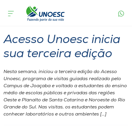
Página
O que
Acesso Unoesc inicia sua terceira
inicial
acontece
edição
Cursos
Graduação
Joaçaba
Onde estamos
Acesso Unoesc inicia
Pesquisa
sua terceira edição
Atendimento ao Estudante
Nesta semana, iniciou a terceira edição do Acesso
Unoesc, programa de visitas guiadas realizado pelo
Portal de Ensino
Campus de Joaçaba e voltado a estudantes do ensino
médio de escolas públicas e privadas das regiões
Oeste e Planalto de Santa Catarina e Noroeste do Rio
A
Grande do Sul. Nas visitas, os estudantes podem
Unoesc
conhecer laboratórios e outros ambientes […]
Internacionalização