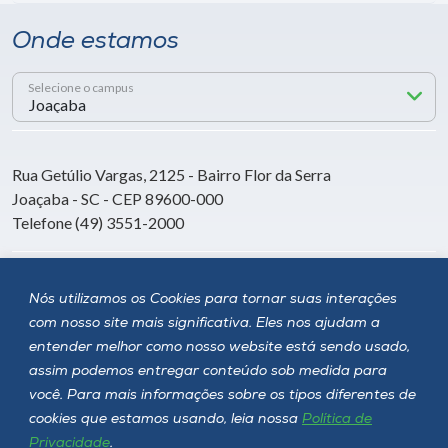
Onde estamos
Selecione o campus
Rua Getúlio Vargas, 2125 - Bairro Flor da Serra
Joaçaba - SC - CEP 89600-000
Telefone (49) 3551-2000
Siga a Unoesc
Nós utilizamos os Cookies para tornar suas interações
com nosso site mais significativa. Eles nos ajudam a
entender melhor como nosso website está sendo usado,
assim podemos entregar conteúdo sob medida para
você. Para mais informações sobre os tipos diferentes de
cookies que estamos usando, leia nossa
Política de
Privacidade
.