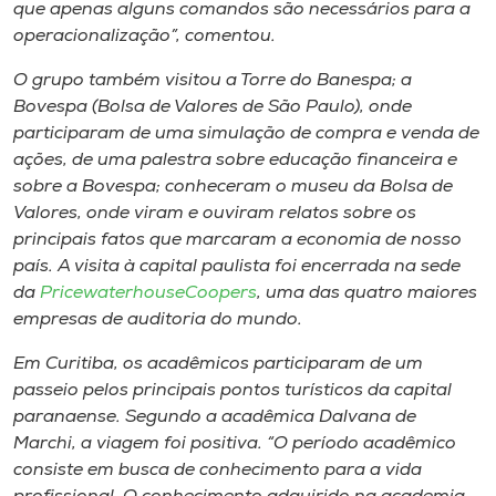
Museu
que apenas alguns comandos são necessários para a
operacionalização”, comentou.
Unoesc
O grupo também visitou a Torre do Banespa; a
Store
Bovespa (Bolsa de Valores de São Paulo), onde
participaram de uma simulação de compra e venda de
ações, de uma palestra sobre educação financeira e
sobre a Bovespa; conheceram o museu da Bolsa de
Selecione
Valores, onde viram e ouviram relatos sobre os
o idioma
principais fatos que marcaram a economia de nosso
país. A visita à capital paulista foi encerrada na sede
da
PricewaterhouseCoopers
, uma das quatro maiores
empresas de auditoria do mundo.
A+
A-
Em Curitiba, os acadêmicos participaram de um
passeio pelos principais pontos turísticos da capital
paranaense. Segundo a acadêmica Dalvana de
Marchi, a viagem foi positiva. “O período acadêmico
consiste em busca de conhecimento para a vida