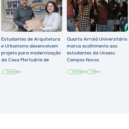
Estudantes de Arquitetura
Quarto Arraiá Universitário
e Urbanismo desenvolvem
marca acolhimento aos
projeto para modernização
estudantes da Unoesc
da Casa Mortuária de
Campos Novos
Tangará
Graduação
Graduação
Notícia