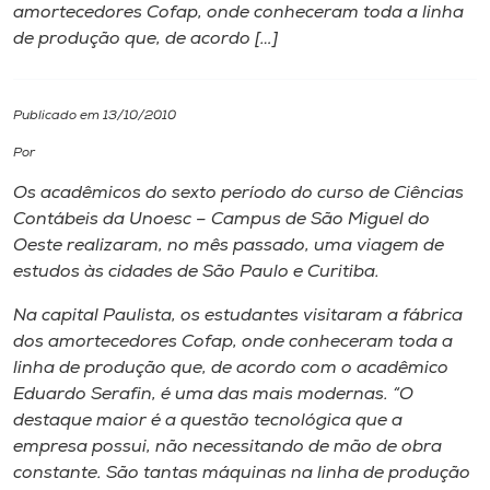
amortecedores Cofap, onde conheceram toda a linha
de produção que, de acordo […]
I.nova
Diplomados
Publicado em 13/10/2010
Por
Cultura
Os acadêmicos do sexto período do curso de Ciências
Contábeis da Unoesc – Campus de São Miguel do
CPA
Oeste realizaram, no mês passado, uma viagem de
estudos às cidades de São Paulo e Curitiba.
Biblioteca
Na capital Paulista, os estudantes visitaram a fábrica
dos amortecedores Cofap, onde conheceram toda a
linha de produção que, de acordo com o acadêmico
Editora
Eduardo Serafin, é uma das mais modernas. “O
destaque maior é a questão tecnológica que a
Rádio
empresa possui, não necessitando de mão de obra
constante. São tantas máquinas na linha de produção