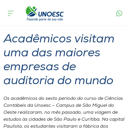
Página
O que
Acadêmicos visitam uma das maiores
inicial
acontece
empresas de auditoria do mundo
Cursos
Graduação
São Miguel do Oeste
Onde estamos
Acadêmicos visitam
Pesquisa
uma das maiores
empresas de
Atendimento ao Estudante
auditoria do mundo
Portal de Ensino
Os acadêmicos do sexto período do curso de Ciências
A
Contábeis da Unoesc – Campus de São Miguel do
Unoesc
Oeste realizaram, no mês passado, uma viagem de
estudos às cidades de São Paulo e Curitiba. Na capital
Internacionalização
Paulista, os estudantes visitaram a fábrica dos