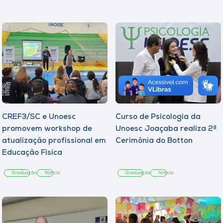
CREF3/SC e Unoesc
Curso de Psicologia da
promovem workshop de
Unoesc Joaçaba realiza 2ª
atualização profissional em
Cerimônia do Botton
Educação Física
Graduação
Notícia
Graduação
Notícia