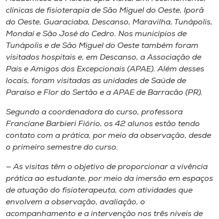
Museu
clínicas de fisioterapia de São Miguel do Oeste, Iporã
do Oeste, Guaraciaba, Descanso, Maravilha, Tunápolis,
Unoesc
Mondaí e São José do Cedro. Nos municípios de
Tunápolis e de São Miguel do Oeste também foram
Store
visitados hospitais e, em Descanso, a Associação de
Pais e Amigos dos Excepcionais (APAE). Além desses
locais, foram visitadas as unidades de Saúde de
Paraíso e Flor do Sertão e a APAE de Barracão (PR).
Selecione
o idioma
Segundo a coordenadora do curso, professora
Franciane Barbieri Fiório, os 42 alunos estão tendo
contato com a prática, por meio da observação, desde
A+
o primeiro semestre do curso.
A-
— As visitas têm o objetivo de proporcionar a vivência
prática ao estudante, por meio da imersão em espaços
de atuação do fisioterapeuta, com atividades que
envolvem a observação, avaliação, o
acompanhamento e a intervenção nos três níveis de