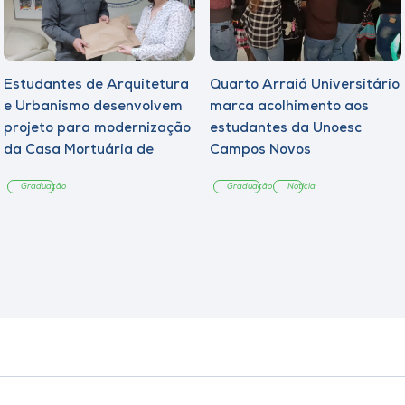
Estudantes de Arquitetura
Quarto Arraiá Universitário
e Urbanismo desenvolvem
marca acolhimento aos
projeto para modernização
estudantes da Unoesc
da Casa Mortuária de
Campos Novos
Tangará
Graduação
Graduação
Notícia