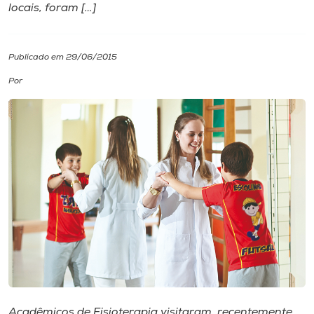
locais, foram […]
I.nova
Publicado em 29/06/2015
Diplomados
Por
Cultura
CPA
Biblioteca
Editora
Rádio
Acadêmicos de Fisioterapia visitaram, recentemente,