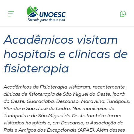
Página
O que
Acadêmicos visitam hospitais e clínicas de
inicial
acontece
fisioterapia
Cursos
Graduação
São Miguel do Oeste
Onde estamos
Acadêmicos visitam
Pesquisa
hospitais e clínicas de
fisioterapia
Atendimento ao Estudante
Portal de Ensino
Acadêmicos de Fisioterapia visitaram, recentemente,
clínicas de fisioterapia de São Miguel do Oeste, Iporã
do Oeste, Guaraciaba, Descanso, Maravilha, Tunápolis,
A
Mondaí e São José do Cedro. Nos municípios de
Unoesc
Tunápolis e de São Miguel do Oeste também foram
visitados hospitais e, em Descanso, a Associação de
Internacionalização
Pais e Amigos dos Excepcionais (APAE). Além desses