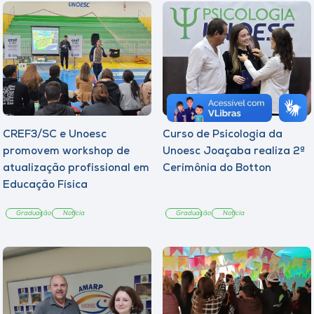
CREF3/SC e Unoesc
Curso de Psicologia da
promovem workshop de
Unoesc Joaçaba realiza 2ª
atualização profissional em
Cerimônia do Botton
Educação Física
Graduação
Notícia
Graduação
Notícia