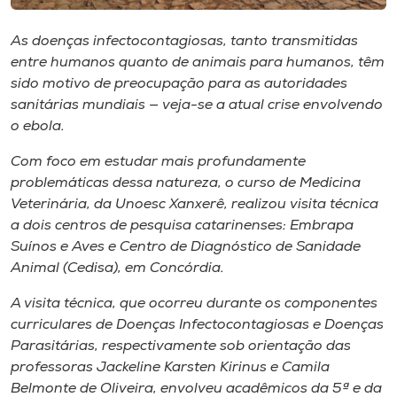
Museu
As doenças infectocontagiosas, tanto transmitidas
Unoesc
entre humanos quanto de animais para humanos, têm
Store
sido motivo de preocupação para as autoridades
sanitárias mundiais — veja-se a atual crise envolvendo
o ebola.
Com foco em estudar mais profundamente
Selecione
o idioma
problemáticas dessa natureza, o curso de Medicina
Veterinária, da Unoesc Xanxerê, realizou visita técnica
a dois centros de pesquisa catarinenses: Embrapa
Suínos e Aves e Centro de Diagnóstico de Sanidade
A+
Animal (Cedisa), em Concórdia.
A-
A visita técnica, que ocorreu durante os componentes
curriculares de Doenças Infectocontagiosas e Doenças
Parasitárias, respectivamente sob orientação das
professoras Jackeline Karsten Kirinus e Camila
Belmonte de Oliveira, envolveu acadêmicos da 5ª e da