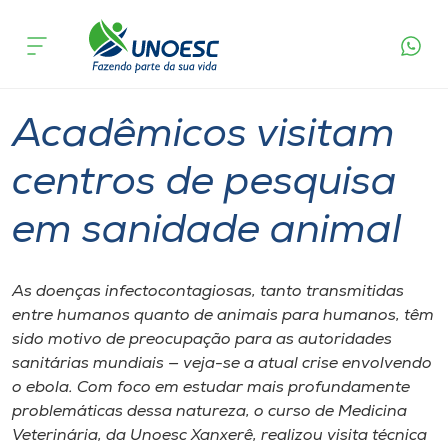
Página
O que
Acadêmicos visitam centros de pesquisa em
inicial
acontece
sanidade animal
Cursos
Graduação
Geral
Xanxerê
Onde estamos
Acadêmicos visitam
Pesquisa
centros de pesquisa
em sanidade animal
Atendimento ao Estudante
Portal de Ensino
As doenças infectocontagiosas, tanto transmitidas
entre humanos quanto de animais para humanos, têm
sido motivo de preocupação para as autoridades
A
sanitárias mundiais — veja-se a atual crise envolvendo
Unoesc
o ebola. Com foco em estudar mais profundamente
problemáticas dessa natureza, o curso de Medicina
Internacionalização
Veterinária, da Unoesc Xanxerê, realizou visita técnica