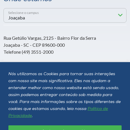
Selecione o campus
Rua Getúlio Vargas, 2125 - Bairro Flor da Serra
Joaçaba - SC - CEP 89600-000
Telefone (49) 3551-2000
Siga a Unoesc
Nós utilizamos os Cookies para tornar suas interações
com nosso site mais significativa. Eles nos ajudam a
entender melhor como nosso website está sendo usado,
assim podemos entregar conteúdo sob medida para
você. Para mais informações sobre os tipos diferentes de
cookies que estamos usando, leia nossa
Política de
Privacidade
.