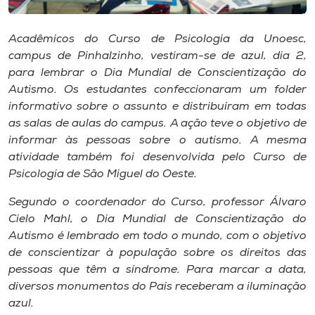
Museu
Acadêmicos do Curso de Psicologia da Unoesc,
Unoesc
campus de Pinhalzinho, vestiram-se de azul, dia 2,
Store
para lembrar o Dia Mundial de Conscientização do
Autismo. Os estudantes confeccionaram um folder
informativo sobre o assunto e distribuíram em todas
as salas de aulas do campus. A ação teve o objetivo de
Selecione
informar às pessoas sobre o autismo. A mesma
o idioma
atividade também foi desenvolvida pelo Curso de
Psicologia de São Miguel do Oeste.
Segundo o coordenador do Curso, professor Álvaro
A+
Cielo Mahl, o Dia Mundial de Conscientização do
A-
Autismo é lembrado em todo o mundo, com o objetivo
de conscientizar à população sobre os direitos das
pessoas que têm a síndrome. Para marcar a data,
diversos monumentos do País receberam a iluminação
azul.