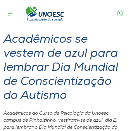
Página
O que
Acadêmicos se vestem de azul para lembrar Dia
inicial
acontece
Mundial de Conscientização do Autismo
Cursos
Graduação
Geral
Pinhalzinho
Onde estamos
Acadêmicos se
Pesquisa
vestem de azul para
lembrar Dia Mundial
Atendimento ao Estudante
de Conscientização
Portal de Ensino
do Autismo
A
Unoesc
Acadêmicos do Curso de Psicologia da Unoesc,
campus de Pinhalzinho, vestiram-se de azul, dia 2,
Internacionalização
para lembrar o Dia Mundial de Conscientização do