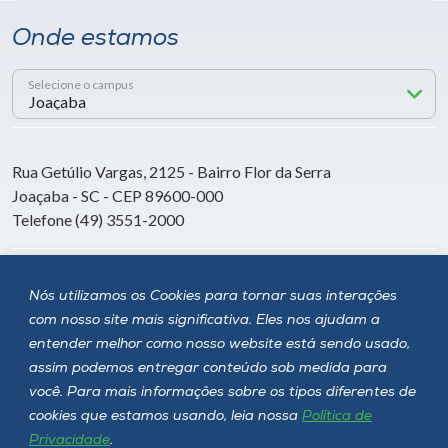
Onde estamos
Selecione o campus
Rua Getúlio Vargas, 2125 - Bairro Flor da Serra
Joaçaba - SC - CEP 89600-000
Telefone (49) 3551-2000
Siga a Unoesc
Nós utilizamos os Cookies para tornar suas interações
com nosso site mais significativa. Eles nos ajudam a
entender melhor como nosso website está sendo usado,
assim podemos entregar conteúdo sob medida para
você. Para mais informações sobre os tipos diferentes de
cookies que estamos usando, leia nossa
Política de
Privacidade
.