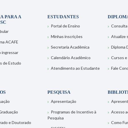
A PARA A
ESTUDANTES
DIPLOM
SC
Portal de Ensino
Consulta
bular
Minhas inscrições
Atualize
ema ACAFE
Secretaria Acadêmica
Diploma D
 ingressar
Calendário Acadêmico
Cursos e
s de Estudo
Atendimento ao Estudante
Fale Con
OS
PESQUISA
BIBLIO
uação
Apresentação
Apresen
Graduação
Programas de Incentivo à
Acesso a
Pesquisa
rado e Doutorado
Como Fu