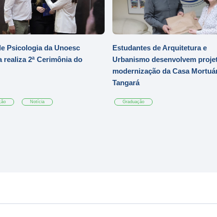
e Psicologia da Unoesc
Estudantes de Arquitetura e
 realiza 2ª Cerimônia do
Urbanismo desenvolvem projet
modernização da Casa Mortuár
Tangará
ção
Notícia
Graduação