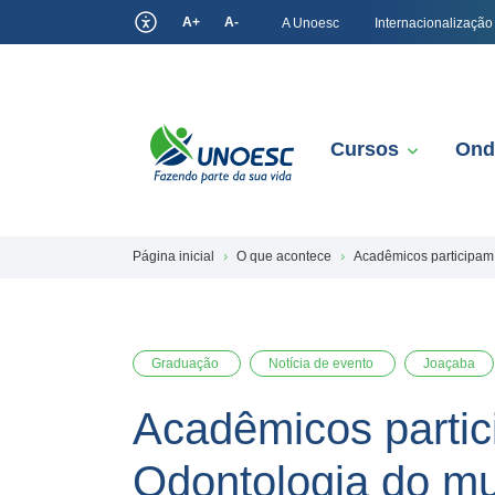
A+
A-
A Unoesc
Internacionalização
Cursos
Ond
Página inicial
O que acontece
Acadêmicos participam
Graduação
Notícia de evento
Joaçaba
Acadêmicos parti
Odontologia do m