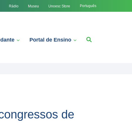
Português
Rádio
Museu
Unoesc Store
udante
Portal de Ensino
congressos de