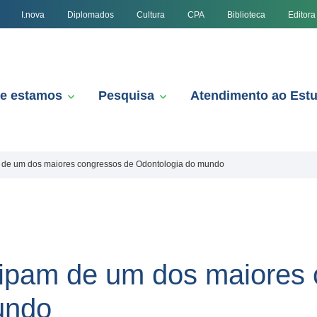
I.nova
Diplomados
Cultura
CPA
Biblioteca
Editora
e estamos
Pesquisa
Atendimento ao Est
 de um dos maiores congressos de Odontologia do mundo
cipam de um dos maiores 
undo