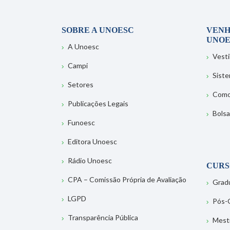
SOBRE A UNOESC
VENH
UNOE
A Unoesc
Vesti
Campi
Sist
Setores
Como
Publicações Legais
Bolsa
Funoesc
Editora Unoesc
Rádio Unoesc
CURS
CPA – Comissão Própria de Avaliação
Grad
LGPD
Pós-
Transparência Pública
Mest