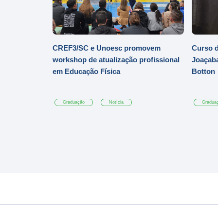
CREF3/SC e Unoesc promovem
Curso d
workshop de atualização profissional
Joaçaba
em Educação Física
Botton
Graduação
Notícia
Gradua