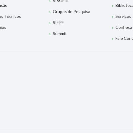
SISGEN
nsão
Bibliotec
Grupos de Pesquisa
os Técnicos
Serviços
SIEPE
gios
Conheça 
Summit
Fale Con