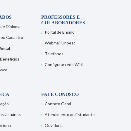
ADOS
PROFESSORES E
COLABORADORES
 de Diploma
Portal de Ensino
 seu Cadastro
Webmail Unoesc
igital
Telefones
 Benefícios
Configurar rede Wi-fi
osco
TECA
FALE CONOSCO
tação
Contato Geral
os Usuários
Atendimento ao Estudante
nciona
Ouvidoria