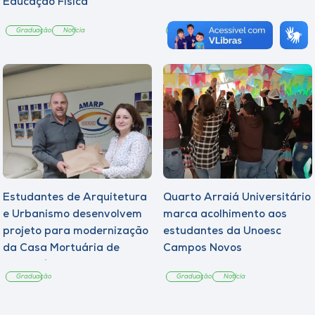
Educação Física
Graduação
Notícia
Graduação
Notícia
Estudantes de Arquitetura
Quarto Arraiá Universitário
e Urbanismo desenvolvem
marca acolhimento aos
projeto para modernização
estudantes da Unoesc
da Casa Mortuária de
Campos Novos
Tangará
Graduação
Graduação
Notícia