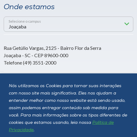
Onde estamos
Selecione o campus
Rua Getúlio Vargas, 2125 - Bairro Flor da Serra
Joaçaba - SC - CEP 89600-000
Telefone (49) 3551-2000
Siga a Unoesc
Nós utilizamos os Cookies para tornar suas interações
com nosso site mais significativa. Eles nos ajudam a
entender melhor como nosso website está sendo usado,
assim podemos entregar conteúdo sob medida para
você. Para mais informações sobre os tipos diferentes de
cookies que estamos usando, leia nossa
Política de
Privacidade
.