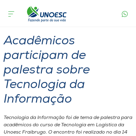
Página
O que
Acadêmicos participam de palestra sobre
inicial
acontece
Tecnologia da Informação
Cursos
Graduação
Palestra
Videira
Onde estamos
Acadêmicos
Pesquisa
participam de
palestra sobre
Atendimento ao Estudante
Tecnologia da
Portal de Ensino
Informação
A
Unoesc
Tecnologia da Informação foi de tema de palestra para
acadêmicos do curso de Tecnologia em Logística da
Internacionalização
Unoesc Fraibrugo. O encontro foi realizado no dia 14