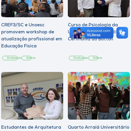
CREF3/SC e Unoesc
Curso de Psicologia da
promovem workshop de
Unoesc Joaçaba realiza 2ª
atualização profissional em
Cerimônia do Botton
Educação Física
Graduação
Notícia
Graduação
Notícia
Estudantes de Arquitetura
Quarto Arraiá Universitário