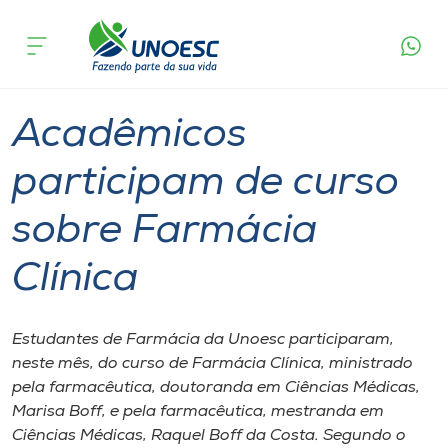
Página
O que
Acadêmicos participam de curso sobre
inicial
acontece
Farmácia Clínica
Cursos
Graduação
Extensão
São Miguel do Oeste
Onde estamos
Acadêmicos
Pesquisa
participam de curso
sobre Farmácia
Atendimento ao Estudante
Clínica
Portal de Ensino
Estudantes de Farmácia da Unoesc participaram,
A
neste mês, do curso de Farmácia Clínica, ministrado
Unoesc
pela farmacêutica, doutoranda em Ciências Médicas,
Marisa Boff, e pela farmacêutica, mestranda em
Internacionalização
Ciências Médicas, Raquel Boff da Costa. Segundo o