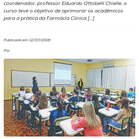
coordenador, professor Eduardo Ottobelli Chielle, o
curso teve o objetivo de aprimorar os acadêmicos
I.nova
para a prática da Farmácia Clínica […]
Diplomados
Publicado em 12/07/2018
Cultura
Por
CPA
Biblioteca
Editora
Rádio