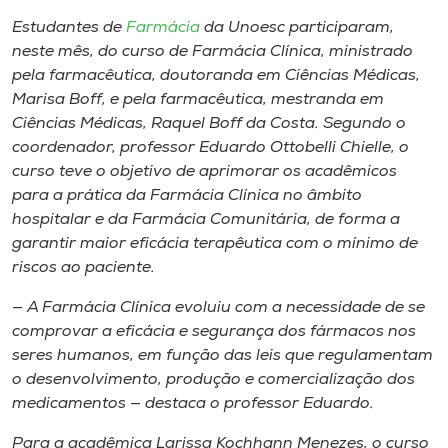
Museu
Estudantes de
Farmácia
da Unoesc participaram,
neste mês, do curso de Farmácia Clínica, ministrado
Unoesc
pela farmacêutica, doutoranda em Ciências Médicas,
Store
Marisa Boff, e pela farmacêutica, mestranda em
Ciências Médicas, Raquel Boff da Costa. Segundo o
coordenador, professor Eduardo Ottobelli Chielle, o
curso teve o objetivo de aprimorar os acadêmicos
Selecione
para a prática da Farmácia Clínica no âmbito
o idioma
hospitalar e da Farmácia Comunitária, de forma a
garantir maior eficácia terapêutica com o mínimo de
riscos ao paciente.
A+
— A Farmácia Clínica evoluiu com a necessidade de se
A-
comprovar a eficácia e segurança dos fármacos nos
seres humanos, em função das leis que regulamentam
o desenvolvimento, produção e comercialização dos
medicamentos — destaca o professor Eduardo.
Para a acadêmica Larissa Kochhann Menezes, o curso