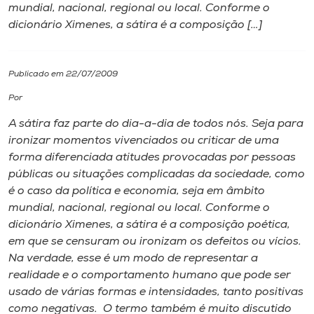
mundial, nacional, regional ou local. Conforme o
dicionário Ximenes, a sátira é a composição […]
I.nova
Diplomados
Publicado em 22/07/2009
Por
Cultura
A sátira faz parte do dia-a-dia de todos nós. Seja para
ironizar momentos vivenciados ou criticar de uma
CPA
forma diferenciada atitudes provocadas por pessoas
públicas ou situações complicadas da sociedade, como
é o caso da política e economia, seja em âmbito
Biblioteca
mundial, nacional, regional ou local. Conforme o
dicionário Ximenes, a sátira é a composição poética,
Editora
em que se censuram ou ironizam os defeitos ou vícios.
Na verdade, esse é um modo de representar a
realidade e o comportamento humano que pode ser
Rádio
usado de várias formas e intensidades, tanto positivas
como negativas. O termo também é muito discutido