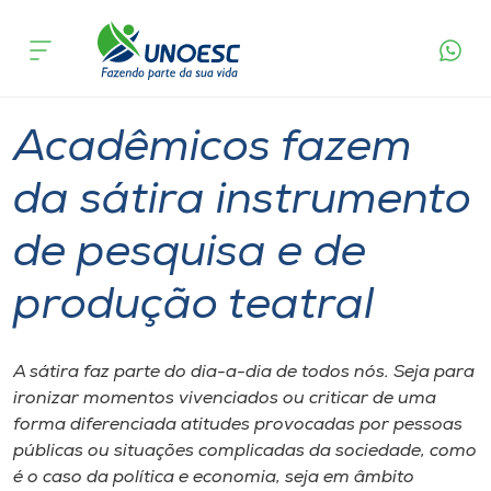
Página
O que
Acadêmicos fazem da sátira instrumento de
inicial
acontece
pesquisa e de produção teatral
Cursos
Graduação
São Miguel do Oeste
Onde estamos
Acadêmicos fazem
Pesquisa
da sátira instrumento
de pesquisa e de
Atendimento ao Estudante
produção teatral
Portal de Ensino
A sátira faz parte do dia-a-dia de todos nós. Seja para
A
ironizar momentos vivenciados ou criticar de uma
Unoesc
forma diferenciada atitudes provocadas por pessoas
públicas ou situações complicadas da sociedade, como
Internacionalização
é o caso da política e economia, seja em âmbito