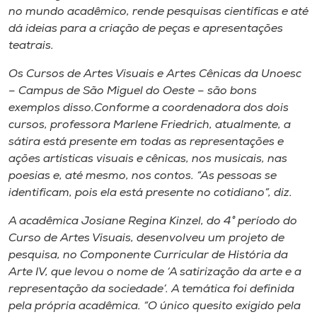
Museu
no mundo acadêmico, rende pesquisas científicas e até
dá ideias para a criação de peças e apresentações
teatrais.
Unoesc
Store
Os Cursos de Artes Visuais e Artes Cênicas da Unoesc
– Campus de São Miguel do Oeste – são bons
exemplos disso.Conforme a coordenadora dos dois
cursos, professora Marlene Friedrich, atualmente, a
Selecione
sátira está presente em todas as representações e
o idioma
ações artísticas visuais e cênicas, nos musicais, nas
poesias e, até mesmo, nos contos. “As pessoas se
identificam, pois ela está presente no cotidiano”, diz.
A+
A acadêmica Josiane Regina Kinzel, do 4° período do
A-
Curso de Artes Visuais, desenvolveu um projeto de
pesquisa, no Componente Curricular de História da
Arte IV, que levou o nome de ‘A satirização da arte e a
representação da sociedade’. A temática foi definida
pela própria acadêmica. “O único quesito exigido pela