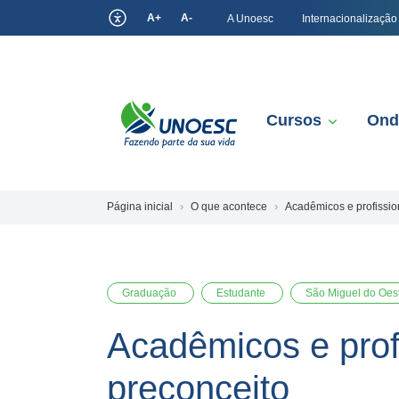
A+
A-
A Unoesc
Internacionalização
Cursos
Ond
Página inicial
O que acontece
Acadêmicos e profissio
Graduação
Estudante
São Miguel do Oes
Acadêmicos e prof
preconceito