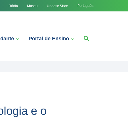
Português
Rádio
Museu
Unoesc Store
udante
Portal de Ensino
logia e o