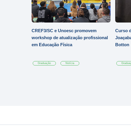
CREF3/SC e Unoesc promovem
Curso d
workshop de atualização profissional
Joaçaba
em Educação Física
Botton
Graduação
Notícia
Gradua