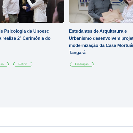
e Psicologia da Unoesc
Estudantes de Arquitetura e
 realiza 2ª Cerimônia do
Urbanismo desenvolvem projet
modernização da Casa Mortuár
Tangará
ção
Notícia
Graduação