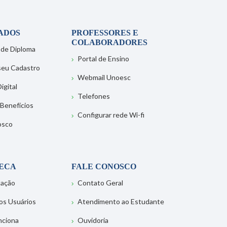
ADOS
PROFESSORES E
COLABORADORES
 de Diploma
Portal de Ensino
 seu Cadastro
Webmail Unoesc
igital
Telefones
 Benefícios
Configurar rede Wi-fi
osco
TECA
FALE CONOSCO
tação
Contato Geral
os Usuários
Atendimento ao Estudante
nciona
Ouvidoria