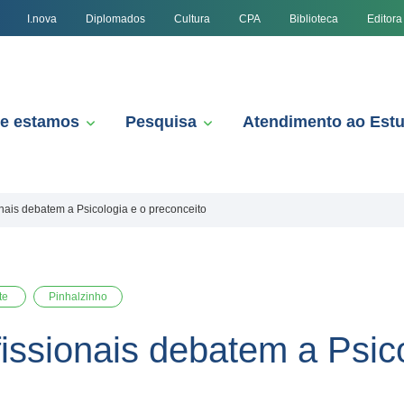
I.nova
Diplomados
Cultura
CPA
Biblioteca
Editora
e estamos
Pesquisa
Atendimento ao Est
nais debatem a Psicologia e o preconceito
te
Pinhalzinho
issionais debatem a Psico