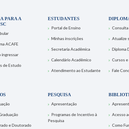
A PARA A
ESTUDANTES
DIPLOM
SC
Portal de Ensino
Consulta
bular
Minhas inscrições
Atualize
ema ACAFE
Secretaria Acadêmica
Diploma D
 ingressar
Calendário Acadêmico
Cursos e
s de Estudo
Atendimento ao Estudante
Fale Con
OS
PESQUISA
BIBLIO
uação
Apresentação
Apresen
Graduação
Programas de Incentivo à
Acesso a
Pesquisa
rado e Doutorado
Como Fu