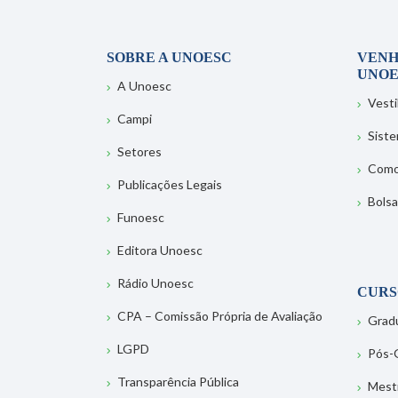
SOBRE A UNOESC
VENH
UNOE
A Unoesc
Vesti
Campi
Sist
Setores
Como
Publicações Legais
Bolsa
Funoesc
Editora Unoesc
Rádio Unoesc
CURS
CPA – Comissão Própria de Avaliação
Grad
LGPD
Pós-
Transparência Pública
Mest