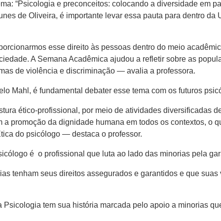
ema: “Psicologia e preconceitos: colocando a diversidade em 
nes de Oliveira, é importante levar essa pauta para dentro da 
orcionarmos esse direito às pessoas dentro do meio acadêmico
ociedade. A Semana Acadêmica ajudou a refletir sobre as popu
as de violência e discriminação — avalia a professora.
elo Mahl, é fundamental debater esse tema com os futuros psic
ura ético-profissional, por meio de atividades diversificadas 
 a promoção da dignidade humana em todos os contextos, o q
tica do psicólogo — destaca o professor.
ólogo é o profissional que luta ao lado das minorias pela gara
ias tenham seus direitos assegurados e garantidos e que suas
 Psicologia tem sua história marcada pelo apoio a minorias qu