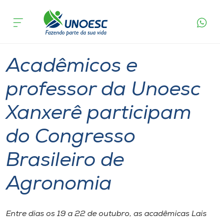
Página
O que
Acadêmicos e professor da Unoesc Xanxerê
inicial
acontece
participam do Congresso Brasileiro de
Cursos
Agronomia
Graduação
Notícia de evento
Xanxerê
Onde estamos
Acadêmicos e
Pesquisa
professor da Unoesc
Xanxerê participam
Atendimento ao Estudante
do Congresso
Portal de Ensino
Brasileiro de
A
Agronomia
Unoesc
Internacionalização
Entre dias os 19 a 22 de outubro, as acadêmicas Lais