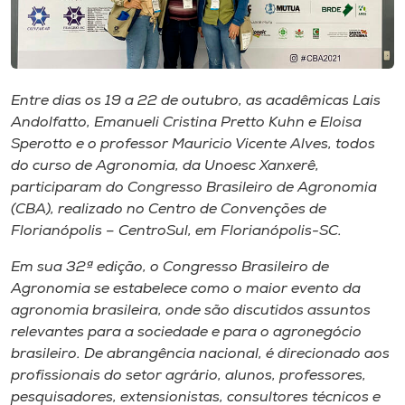
Museu
Unoesc
Store
Entre dias os 19 a 22 de outubro, as acadêmicas Lais
Andolfatto, Emanueli Cristina Pretto Kuhn e Eloisa
Sperotto e o professor Mauricio Vicente Alves, todos
do curso de Agronomia, da Unoesc Xanxerê,
Selecione
o idioma
participaram do Congresso Brasileiro de Agronomia
(CBA), realizado no Centro de Convenções de
Florianópolis – CentroSul, em Florianópolis-SC.
A+
Em sua 32ª edição, o Congresso Brasileiro de
A-
Agronomia se estabelece como o maior evento da
agronomia brasileira, onde são discutidos assuntos
relevantes para a sociedade e para o agronegócio
brasileiro. De abrangência nacional, é direcionado aos
profissionais do setor agrário, alunos, professores,
pesquisadores, extensionistas, consultores técnicos e