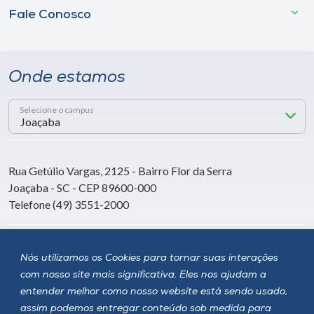
Fale Conosco
Onde estamos
Selecione o campus
Rua Getúlio Vargas, 2125 - Bairro Flor da Serra
Joaçaba - SC - CEP 89600-000
Telefone (49) 3551-2000
Siga a Unoesc
Nós utilizamos os Cookies para tornar suas interações
com nosso site mais significativa. Eles nos ajudam a
entender melhor como nosso website está sendo usado,
assim podemos entregar conteúdo sob medida para