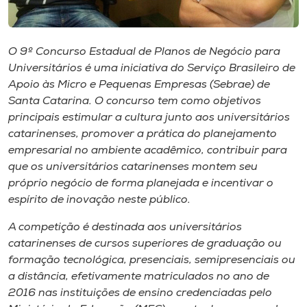
Museu
Unoesc
O 9º Concurso Estadual de Planos de Negócio para
Store
Universitários é uma iniciativa do Serviço Brasileiro de
Apoio às Micro e Pequenas Empresas (Sebrae) de
Santa Catarina. O concurso tem como objetivos
principais estimular a cultura junto aos universitários
Selecione
catarinenses, promover a prática do planejamento
o idioma
empresarial no ambiente acadêmico, contribuir para
que os universitários catarinenses montem seu
próprio negócio de forma planejada e incentivar o
espírito de inovação neste público.
A+
A-
A competição é destinada aos universitários
catarinenses de cursos superiores de graduação ou
formação tecnológica, presenciais, semipresenciais ou
a distância, efetivamente matriculados no ano de
2016 nas instituições de ensino credenciadas pelo