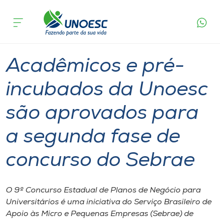
Página
O que
Acadêmicos e pré-incubados da Unoesc são
inicial
acontece
aprovados para a segunda fase de concurso do
Cursos
Sebrae
Graduação
Inovação
Chapecó
Onde estamos
Acadêmicos e pré-
Pesquisa
incubados da Unoesc
são aprovados para
Atendimento ao Estudante
a segunda fase de
Portal de Ensino
concurso do Sebrae
A
Unoesc
O 9º Concurso Estadual de Planos de Negócio para
Universitários é uma iniciativa do Serviço Brasileiro de
Internacionalização
Apoio às Micro e Pequenas Empresas (Sebrae) de