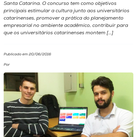
Santa Catarina. O concurso tem como objetivos
principais estimular a cultura junto aos universitários
I.nova
catarinenses, promover a prática do planejamento
empresarial no ambiente acadêmico, contribuir para
Diplomados
que os universitários catarinenses montem […]
Cultura
Publicado em 20/06/2016
Por
CPA
Biblioteca
Editora
Rádio