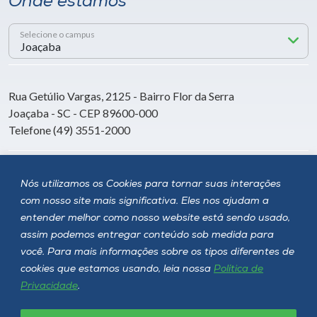
Onde estamos
Selecione o campus
Rua Getúlio Vargas, 2125 - Bairro Flor da Serra
Joaçaba - SC - CEP 89600-000
Telefone (49) 3551-2000
Siga a Unoesc
Nós utilizamos os Cookies para tornar suas interações
com nosso site mais significativa. Eles nos ajudam a
entender melhor como nosso website está sendo usado,
assim podemos entregar conteúdo sob medida para
você. Para mais informações sobre os tipos diferentes de
cookies que estamos usando, leia nossa
Política de
Privacidade
.