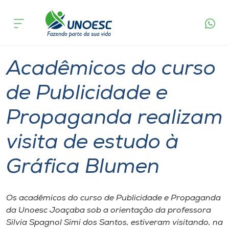
Página
O que
Acadêmicos do curso de Publicidade e
inicial
acontece
Propaganda realizam visita de estudo à Gráfica
Cursos
Blumen
Graduação
Aulas
Joaçaba
Onde estamos
Acadêmicos do curso
Pesquisa
de Publicidade e
Propaganda realizam
Atendimento ao Estudante
visita de estudo à
Portal de Ensino
Gráfica Blumen
A
Unoesc
Os acadêmicos do curso de Publicidade e Propaganda
da Unoesc Joaçaba sob a orientação da professora
Internacionalização
Silvia Spagnol Simi dos Santos, estiveram visitando, na