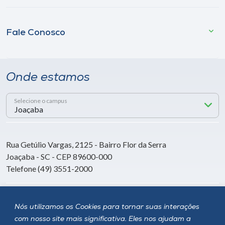
Fale Conosco
Onde estamos
Selecione o campus
Rua Getúlio Vargas, 2125 - Bairro Flor da Serra
Joaçaba - SC - CEP 89600-000
Telefone (49) 3551-2000
Siga a Unoesc
Nós utilizamos os Cookies para tornar suas interações
com nosso site mais significativa. Eles nos ajudam a