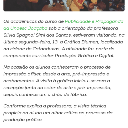
Museu
Unoesc
Os acadêmicos do curso de
Publicidade e Propaganda
Store
da Unoesc Joaçaba
sob a orientação da professora
Silvia Spagnol Simi dos Santos, estiveram visitando, na
última segunda-feira, 13, a Gráfica Blumen, localizada
na cidade de Catanduvas. A atividade faz parte do
Selecione
componente curricular Produção Gráfica e Digital.
o idioma
Na ocasião os alunos conheceram o processo de
impressão offset, desde a arte, pré-impressão e
acabamentos. A visita à gráfica iniciou-se com a
A+
recepção junto ao setor de arte e pré-impressão,
A-
depois conheceram o chão de fábrica.
Conforme explica a professora, a visita técnica
propicia ao aluno um olhar crítico ao processo da
produção gráfica.