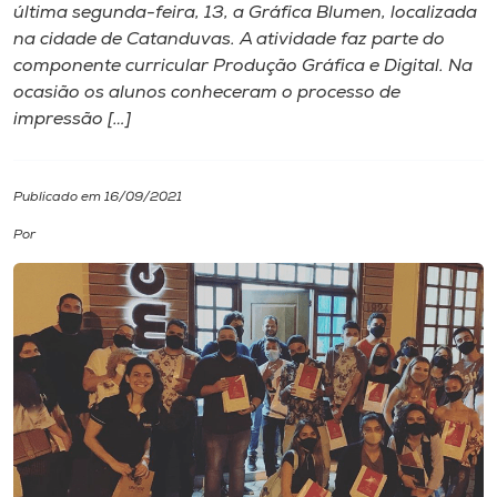
última segunda-feira, 13, a Gráfica Blumen, localizada
na cidade de Catanduvas. A atividade faz parte do
I.nova
componente curricular Produção Gráfica e Digital. Na
ocasião os alunos conheceram o processo de
Diplomados
impressão […]
Cultura
Publicado em 16/09/2021
Por
CPA
Biblioteca
Editora
Rádio