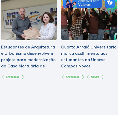
Estudantes de Arquitetura
Quarto Arraiá Universitário
e Urbanismo desenvolvem
marca acolhimento aos
projeto para modernização
estudantes da Unoesc
da Casa Mortuária de
Campos Novos
Tangará
Graduação
Graduação
Notícia