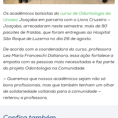
Museu
Os acadêmicos bolsistas do
curso de Odontologia da
Unoesc
Unoesc
Joaçaba em parceria com o Lions Cruzeiro –
Store
Joaçaba, arrecadaram neste semestre, mais de 90
pacotes de fraldas, que foram entregues ao Hospital
São Roque de Luzerna no dia 26 de agosto.
De acordo com a coordenadora do curso, professora
Selecione
o idioma
Lea Maria Franceschi Dallanora, essa ação fortalece a
empatia com as pessoas mais necessitadas e faz parte
do projeto Odontologia na Comunidade.
A+
— Queremos que nossos acadêmicos sejam não só
A-
bons profissionais, mas que também tenham um olhar
de solidariedade voltando para a comunidade —
reiterou a professora.