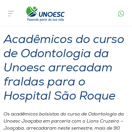
Página
O que
Acadêmicos do curso de Odontologia da Unoesc
inicial
acontece
arrecadam fraldas para o Hospital São Roque
Cursos
Graduação
Inserção Social
Joaçaba
Onde estamos
Acadêmicos do curso
Pesquisa
de Odontologia da
Unoesc arrecadam
Atendimento ao Estudante
fraldas para o
Portal de Ensino
Hospital São Roque
A
Unoesc
Os acadêmicos bolsistas do curso de Odontologia da
Unoesc Joaçaba em parceria com o Lions Cruzeiro –
Internacionalização
Joaçaba, arrecadaram neste semestre, mais de 90