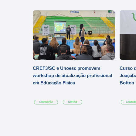
CREF3/SC e Unoesc promovem
Curso d
workshop de atualização profissional
Joaçaba
em Educação Física
Botton
Graduação
Notícia
Gradua