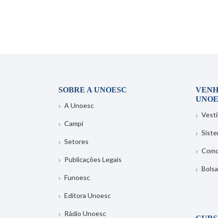
SOBRE A UNOESC
VENH
UNOE
A Unoesc
Vesti
Campi
Sist
Setores
Como
Publicações Legais
Bolsa
Funoesc
Editora Unoesc
Rádio Unoesc