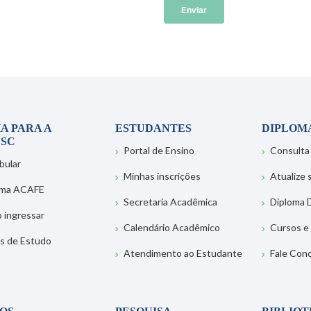
A PARA A
ESTUDANTES
DIPLOM
SC
Portal de Ensino
Consulta
bular
Minhas inscrições
Atualize
ema ACAFE
Secretaria Acadêmica
Diploma D
 ingressar
Calendário Acadêmico
Cursos e
s de Estudo
Atendimento ao Estudante
Fale Con