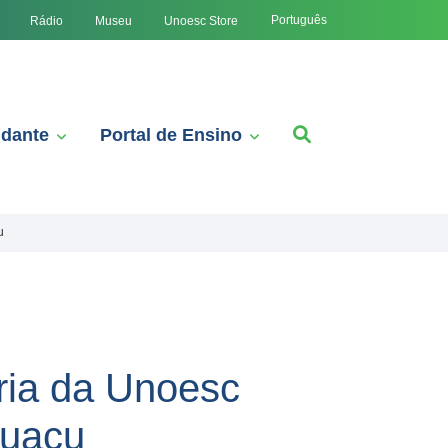
Português
Rádio
Museu
Unoesc Store
udante
Portal de Ensino
u
ria da Unoesc
guaçu