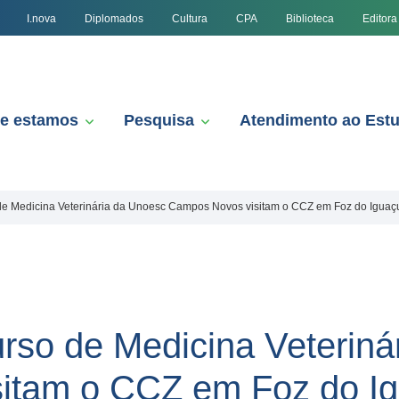
I.nova
Diplomados
Cultura
CPA
Biblioteca
Editora
e estamos
Pesquisa
Atendimento ao Est
e Medicina Veterinária da Unoesc Campos Novos visitam o CCZ em Foz do Iguaç
so de Medicina Veteriná
itam o CCZ em Foz do I