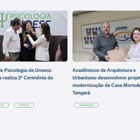
e Psicologia da Unoesc
Acadêmicos de Arquitetura e
 realiza 2ª Cerimônia do
Urbanismo desenvolvem projet
modernização da Casa Mortuár
Tangará
ção
Notícia
Graduação