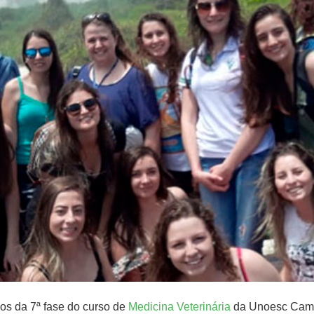
os da 7ª fase do curso de
Medicina Veterinária
da Unoesc Campo