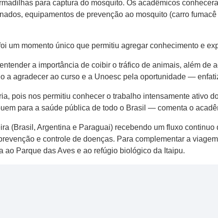
rmadilhas para captura do mosquito. Os acadêmicos conheceram
ados, equipamentos de prevenção ao mosquito (carro fumacê e 
foi um momento único que permitiu agregar conhecimento e exp
tender a importância de coibir o tráfico de animais, além de ad
o a agradecer ao curso e a Unoesc pela oportunidade — enfatiz
ria, pois nos permitiu conhecer o trabalho intensamente ativo 
buem para a saúde pública de todo o Brasil — comenta o acadê
teira (Brasil, Argentina e Paraguai) recebendo um fluxo continuo
prevenção e controle de doenças. Para complementar a viagem
a ao Parque das Aves e ao refúgio biológico da Itaipu.