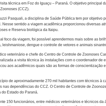
sita técnica em Foz do Iguaçu – Paraná. O objetivo principal d
e Zoonoses (CCZ).
uzzi Pasquali, a disciplina de Saúde Pública tem por objetivo 
. Nesse sentido a viagem acadêmica proporcionou diversas ativ
ses e Reserva biológica da Itaipu.
al foco da viagem, foi possível aprendermos mais sobre as bril
 leishmaniose, dengue e controle de vetores e animais sinantró
co veterinário e chefe do Centro de Controle de Zoonoses Car
ealizada a visita técnica às instalações com o coordenador d
licou aos acadêmicos quais são as formas de conscientização 
cípio de aproximadamente 270 mil habitantes com técnicos à 
s nas dependências do CCZ. O Centro de Controle de Zoonozes
a do Estado do Paraná.
e 150 funcionários, entre médicos veterinários e técnicos da 