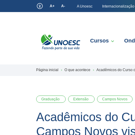
A+
A-
A Unoesc
Internacionalização
Cursos
Ond
Página inicial
O que acontece
Acadêmicos do Curso d
Graduação
Extensão
Campos Novos
Acadêmicos do Cur
Campos Novos vis