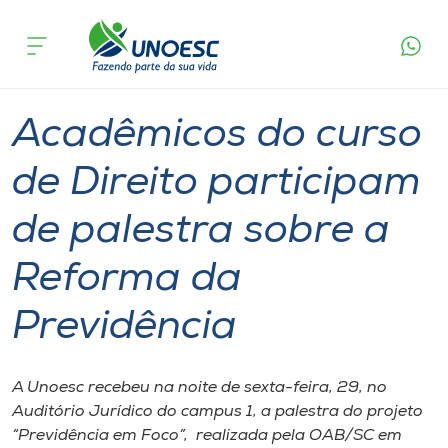
Página
O que
Acadêmicos do curso de Direito participam de
inicial
acontece
palestra sobre a Reforma da Previdência
Cursos
Graduação
Palestra
Joaçaba
Onde estamos
Acadêmicos do curso
Pesquisa
de Direito participam
de palestra sobre a
Atendimento ao Estudante
Reforma da
Portal de Ensino
Previdência
A
Unoesc
A Unoesc recebeu na noite de sexta-feira, 29, no
Auditório Jurídico do campus 1, a palestra do projeto
Internacionalização
“Previdência em Foco”, realizada pela OAB/SC em