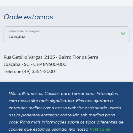
Onde estamos
Selecione o campus
Rua Getúlio Vargas, 2125 - Bairro Flor da Serra
Joaçaba - SC - CEP 89600-000
Telefone (49) 3551-2000
Siga a Unoesc
Nós utilizamos os Cookies para tornar suas interações
com nosso site mais significativa. Eles nos ajudam a
entender melhor como nosso website está sendo usado,
assim podemos entregar conteúdo sob medida para
você. Para mais informações sobre os tipos diferentes de
cookies que estamos usando, leia nossa
Política de