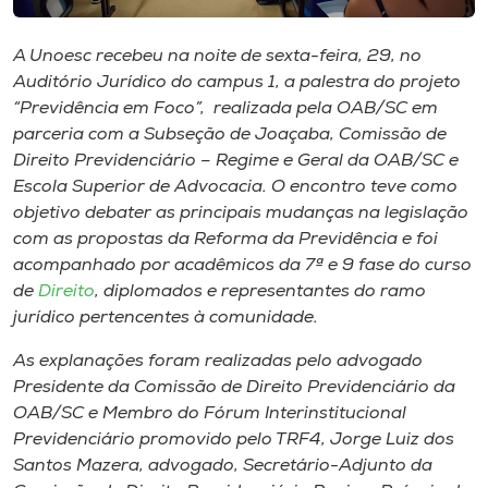
Museu
A Unoesc recebeu na noite de sexta-feira, 29, no
Unoesc
Auditório Jurídico do
campus
1, a palestra do projeto
Store
“Previdência em Foco”, realizada pela OAB/SC em
parceria com a Subseção de Joaçaba, Comissão de
Direito Previdenciário – Regime e Geral da OAB/SC e
Escola Superior de Advocacia. O encontro teve como
Selecione
objetivo debater as principais mudanças na legislação
o idioma
com as propostas da Reforma da Previdência e foi
acompanhado por acadêmicos da 7ª e 9 fase do curso
de
Direito
, diplomados e representantes do ramo
jurídico pertencentes à comunidade.
A+
A-
As explanações foram realizadas pelo advogado
Presidente da Comissão de Direito Previdenciário da
OAB/SC e Membro do Fórum Interinstitucional
Previdenciário promovido pelo TRF4, Jorge Luiz dos
Santos Mazera, advogado, Secretário-Adjunto da