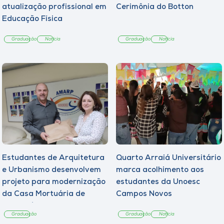
atualização profissional em
Cerimônia do Botton
Educação Física
Graduação
Notícia
Graduação
Notícia
Estudantes de Arquitetura
Quarto Arraiá Universitário
e Urbanismo desenvolvem
marca acolhimento aos
projeto para modernização
estudantes da Unoesc
da Casa Mortuária de
Campos Novos
Tangará
Graduação
Graduação
Notícia