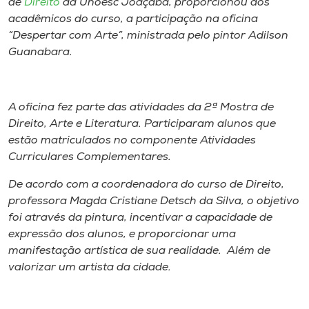
de
Direito
da Unoesc Joaçaba, proporcionou aos
Museu
acadêmicos do curso, a participação na oficina
“Despertar com Arte”, ministrada pelo pintor Adilson
Unoesc
Guanabara.
Store
A oficina fez parte das atividades da 2ª Mostra de
Direito, Arte e Literatura. Participaram alunos que
Selecione
estão matriculados no componente Atividades
o idioma
Curriculares Complementares.
De acordo com a coordenadora do curso de Direito,
professora Magda Cristiane Detsch da Silva, o objetivo
A+
foi através da pintura, incentivar a capacidade de
A-
expressão dos alunos, e proporcionar uma
manifestação artística de sua realidade. Além de
valorizar um artista da cidade.