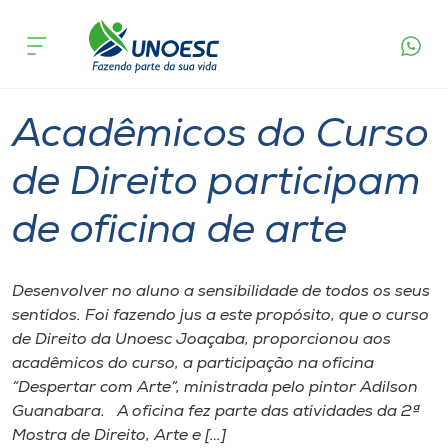
Página
O que
Acadêmicos do Curso de Direito participam
inicial
acontece
de oficina de arte
Cursos
Graduação
Geral
Joaçaba
Onde estamos
Acadêmicos do Curso
Pesquisa
de Direito participam
de oficina de arte
Atendimento ao Estudante
Portal de Ensino
Desenvolver no aluno a sensibilidade de todos os seus
sentidos. Foi fazendo jus a este propósito, que o curso
de Direito da Unoesc Joaçaba, proporcionou aos
A
acadêmicos do curso, a participação na oficina
Unoesc
“Despertar com Arte”, ministrada pelo pintor Adilson
Guanabara. A oficina fez parte das atividades da 2ª
Internacionalização
Mostra de Direito, Arte e […]