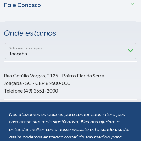
Fale Conosco
Onde estamos
Selecione o campus
Rua Getúlio Vargas, 2125 - Bairro Flor da Serra
Joaçaba - SC - CEP 89600-000
Telefone (49) 3551-2000
Siga a Unoesc
Nós utilizamos os Cookies para tornar suas interações
com nosso site mais significativa. Eles nos ajudam a
entender melhor como nosso website está sendo usado,
assim podemos entregar conteúdo sob medida para