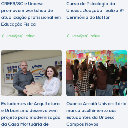
CREF3/SC e Unoesc
Curso de Psicologia da
promovem workshop de
Unoesc Joaçaba realiza 2ª
atualização profissional em
Cerimônia do Botton
Educação Física
Graduação
Notícia
Graduação
Notícia
Estudantes de Arquitetura
Quarto Arraiá Universitário
e Urbanismo desenvolvem
marca acolhimento aos
projeto para modernização
estudantes da Unoesc
da Casa Mortuária de
Campos Novos