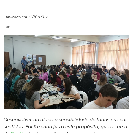
I.nova
Publicado em 31/10/2017
Por
Diplomados
Cultura
CPA
Biblioteca
Editora
Rádio
Desenvolver no aluno a sensibilidade de todos os seus
sentidos. Foi fazendo jus a este propósito, que o curso