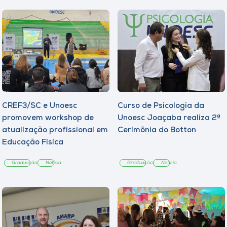
CREF3/SC e Unoesc
Curso de Psicologia da
promovem workshop de
Unoesc Joaçaba realiza 2ª
atualização profissional em
Cerimônia do Botton
Educação Física
Graduação
Notícia
Graduação
Notícia