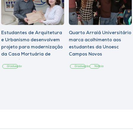
Estudantes de Arquitetura
Quarto Arraiá Universitário
e Urbanismo desenvolvem
marca acolhimento aos
projeto para modernização
estudantes da Unoesc
da Casa Mortuária de
Campos Novos
Tangará
Graduação
Graduação
Notícia