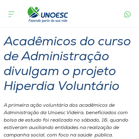
Página
O que
Acadêmicos do curso de Administração
inicial
acontece
divulgam o projeto Hiperdia Voluntário
Cursos
Graduação
Extensão
Videira
Onde estamos
Acadêmicos do curso
Pesquisa
de Administração
divulgam o projeto
Atendimento ao Estudante
Hiperdia Voluntário
Portal de Ensino
A primeira ação voluntária dos acadêmicos de
A
Administração da Unoesc Videira, beneficiados com
Unoesc
bolsa de estudo foi realizada no sábado, 16, quando
estiveram auxiliando entidades na realização de
Internacionalização
campanha social, com foco na saúde pública.