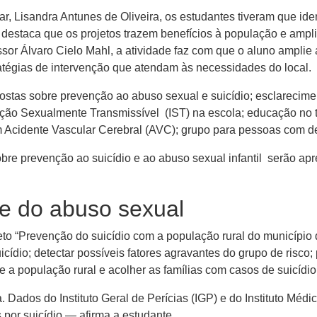
, Lisandra Antunes de Oliveira, os estudantes tiveram que ide
a destaca que os projetos trazem benefícios à população e amp
sor Álvaro Cielo Mahl, a atividade faz com que o aluno amplie
atégias de intervenção que atendam às necessidades do local.
stas sobre prevenção ao abuso sexual e suicídio; esclarecime
cção Sexualmente Transmissível (IST) na escola; educação no t
m Acidente Vascular Cerebral (AVC); grupo para pessoas com de
obre prevenção ao suicídio e ao abuso sexual infantil serão a
 e do abuso sexual
o “Prevenção do suicídio com a população rural do município d
uicídio; detectar possíveis fatores agravantes do grupo de risc
e a população rural e acolher as famílias com casos de suicídio
Dados do Instituto Geral de Perícias (IGP) e do Instituto Médi
 por suicídio — afirma a estudante.