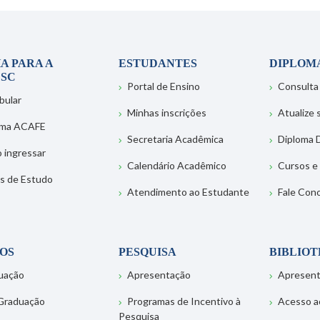
A PARA A
ESTUDANTES
DIPLOM
SC
Portal de Ensino
Consulta
bular
Minhas inscrições
Atualize
ema ACAFE
Secretaria Acadêmica
Diploma D
 ingressar
Calendário Acadêmico
Cursos e
s de Estudo
Atendimento ao Estudante
Fale Con
OS
PESQUISA
BIBLIO
uação
Apresentação
Apresen
Graduação
Programas de Incentivo à
Acesso a
Pesquisa