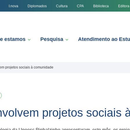
I.nova
Diplomados
Cultura
CPA
Biblioteca
Editora
e estamos
Pesquisa
Atendimento ao Est
m projetos sociais à comunidade
volvem projetos sociais 
ologia da Unoesc Pinhalzinho apresentaram, este mês, os proj