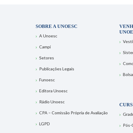
SOBRE A UNOESC
VENH
UNOE
A Unoesc
Vesti
Campi
Sist
Setores
Como
Publicações Legais
Bolsa
Funoesc
Editora Unoesc
Rádio Unoesc
CURS
CPA – Comissão Própria de Avaliação
Grad
LGPD
Pós-