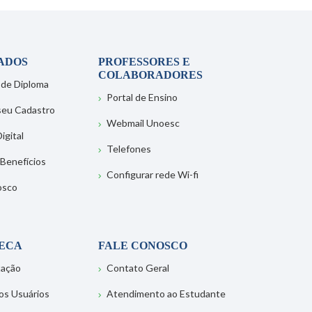
ADOS
PROFESSORES E
COLABORADORES
 de Diploma
Portal de Ensino
 seu Cadastro
Webmail Unoesc
igital
Telefones
 Benefícios
Configurar rede Wi-fi
osco
TECA
FALE CONOSCO
tação
Contato Geral
os Usuários
Atendimento ao Estudante