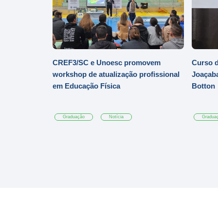
CREF3/SC e Unoesc promovem
Curso d
workshop de atualização profissional
Joaçaba
em Educação Física
Botton
Graduação
Notícia
Gradua