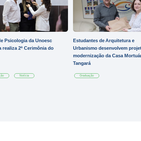
e Psicologia da Unoesc
Estudantes de Arquitetura e
 realiza 2ª Cerimônia do
Urbanismo desenvolvem projet
modernização da Casa Mortuár
Tangará
ção
Notícia
Graduação