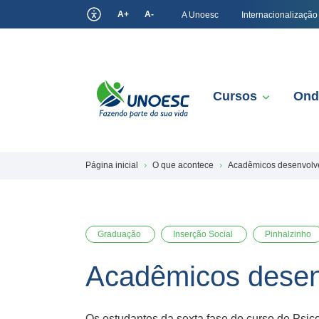
A+
A-
A Unoesc
Internacionalização
Cursos
Ond
Página inicial
O que acontece
Acadêmicos desenvolve
Graduação
Inserção Social
Pinhalzinho
Acadêmicos desen
Os estudantes da sexta fase do curso de Psic