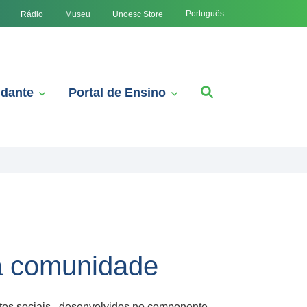
Português
Rádio
Museu
Unoesc Store
udante
Portal de Ensino
à comunidade
etos sociais, desenvolvidos no componente