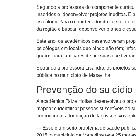
Segundo a professora do componente curricular
inseridos e desenvolver projetos inéditos. El
psicólogo.Para o coordenador do curso, profes
da região e buscar desenvolver planos e estr
Este ano, os acadêmicos desenvolveram propo
psicólogos em locais que ainda não têm; Infe
grupos para familiares de pessoas que tivera
Segundo a professora Lisandra, os projetos s
pública no município de Maravilha.
Prevenção do suicídio
A acadêmica Taize Hollas desenvolveu o projet
mapear e identificar pessoas suscetíveis ao s
proporcionar a formação de laços afetivos entr
— Esse é um sério problema de saúde pública. 
2015, o município de Maravilha teve 25 mortes