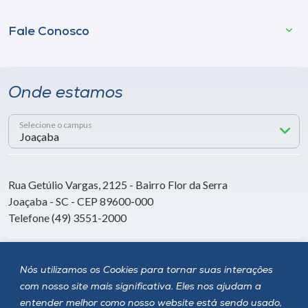
Fale Conosco
Onde estamos
Selecione o campus
Rua Getúlio Vargas, 2125 - Bairro Flor da Serra
Joaçaba - SC - CEP 89600-000
Telefone (49) 3551-2000
Siga a Unoesc
Nós utilizamos os Cookies para tornar suas interações
com nosso site mais significativa. Eles nos ajudam a
entender melhor como nosso website está sendo usado,