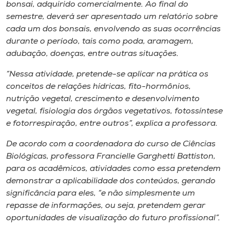
Museu
bonsai, adquirido comercialmente. Ao final do
semestre, deverá ser apresentado um relatório sobre
cada um dos bonsais, envolvendo as suas ocorrências
Unoesc
durante o período, tais como poda, aramagem,
Store
adubação, doenças, entre outras situações.
“Nessa atividade, pretende-se aplicar na prática os
conceitos de relações hídricas, fito-hormônios,
Selecione
nutrição vegetal, crescimento e desenvolvimento
o idioma
vegetal, fisiologia dos órgãos vegetativos, fotossíntese
e fotorrespiração, entre outros”, explica a professora.
De acordo com a coordenadora do curso de Ciências
A+
Biológicas, professora Francielle Garghetti Battiston,
A-
para os acadêmicos, atividades como essa pretendem
demonstrar a aplicabilidade dos conteúdos, gerando
significância para eles, “e não simplesmente um
repasse de informações, ou seja, pretendem gerar
oportunidades de visualização do futuro profissional”.