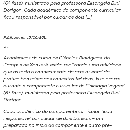
(6ª fase), ministrado pela professora Elisangela Bini
Dorigon. Cada acadêmico do componente curricular
I.nova
ficou responsável por cuidar de dois […]
Diplomados
Publicado em 15/08/2011
Cultura
Por
Acadêmicos do curso de Ciências Biológicas, do
CPA
Campus de Xanxerê, estão realizando uma atividade
que associa o conhecimento da arte oriental da
prática bonsaísta aos conceitos teóricos. Isso ocorre
Biblioteca
durante o componente curricular de Fisiologia Vegetal
(6ª fase), ministrado pela professora Elisangela Bini
Editora
Dorigon.
Cada acadêmico do componente curricular ficou
Rádio
responsável por cuidar de dois bonsais – um
preparado no início do componente e outro pré-