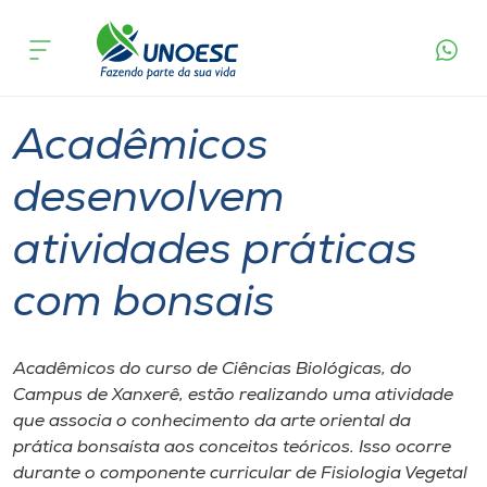
Página
O que
Acadêmicos desenvolvem atividades
inicial
acontece
práticas com bonsais
Cursos
Graduação
Xanxerê
Onde estamos
Acadêmicos
Pesquisa
desenvolvem
atividades práticas
Atendimento ao Estudante
com bonsais
Portal de Ensino
Acadêmicos do curso de Ciências Biológicas, do
A
Campus de Xanxerê, estão realizando uma atividade
Unoesc
que associa o conhecimento da arte oriental da
prática bonsaísta aos conceitos teóricos. Isso ocorre
Internacionalização
durante o componente curricular de Fisiologia Vegetal