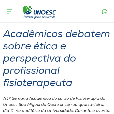
Página
O que
Acadêmicos debatem sobre ética e
inicial
acontece
perspectiva do profissional fisioterapeuta
Cursos
Graduação
São Miguel do Oeste
Onde estamos
Acadêmicos debatem
Pesquisa
sobre ética e
perspectiva do
Atendimento ao Estudante
profissional
Portal de Ensino
fisioterapeuta
A
Unoesc
A 1ª Semana Acadêmica do curso de Fisioterapia da
Unoesc São Miguel do Oeste encerrou quarta-feira,
Internacionalização
dia 11, no auditório da Universidade. Durante o evento,