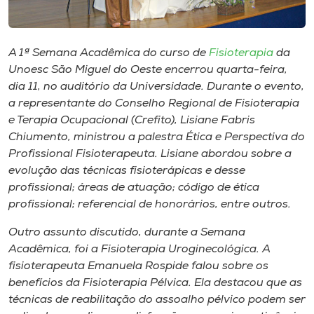
Museu
Unoesc
A 1ª Semana Acadêmica do curso de
Fisioterapia
da
Store
Unoesc São Miguel do Oeste encerrou quarta-feira,
dia 11, no auditório da Universidade. Durante o evento,
a representante do Conselho Regional de Fisioterapia
e Terapia Ocupacional (Crefito), Lisiane Fabris
Selecione
Chiumento, ministrou a palestra
Ética e Perspectiva do
o idioma
Profissional Fisioterapeuta
. Lisiane abordou sobre a
evolução das técnicas fisioterápicas e desse
profissional; áreas de atuação; código de ética
profissional; referencial de honorários, entre outros.
A+
A-
Outro assunto discutido, durante a Semana
Acadêmica, foi a Fisioterapia Uroginecológica. A
fisioterapeuta Emanuela Rospide falou sobre os
benefícios da Fisioterapia Pélvica. Ela destacou que as
técnicas de reabilitação do assoalho pélvico podem ser