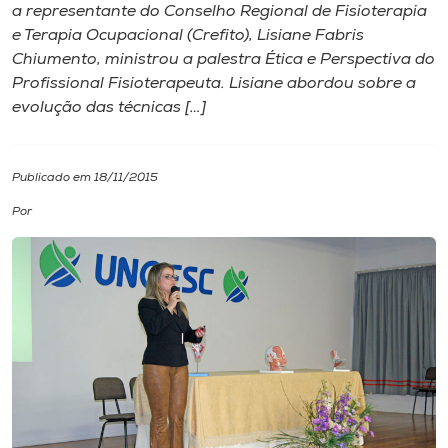
a representante do Conselho Regional de Fisioterapia
e Terapia Ocupacional (Crefito), Lisiane Fabris
I.nova
Chiumento, ministrou a palestra Ética e Perspectiva do
Profissional Fisioterapeuta. Lisiane abordou sobre a
Diplomados
evolução das técnicas […]
Cultura
Publicado em 18/11/2015
Por
CPA
Biblioteca
Editora
Rádio