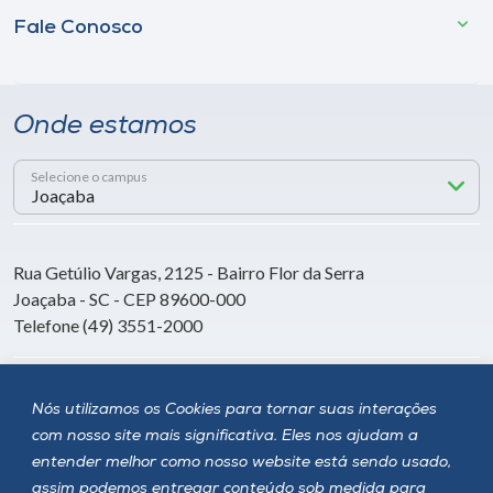
Fale Conosco
Onde estamos
Selecione o campus
Rua Getúlio Vargas, 2125 - Bairro Flor da Serra
Joaçaba - SC - CEP 89600-000
Telefone (49) 3551-2000
Siga a Unoesc
Nós utilizamos os Cookies para tornar suas interações
com nosso site mais significativa. Eles nos ajudam a
entender melhor como nosso website está sendo usado,
assim podemos entregar conteúdo sob medida para