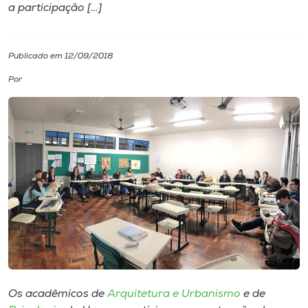
a participação […]
I.nova
Publicado em 12/09/2018
Diplomados
Por
Cultura
CPA
Biblioteca
Editora
Rádio
Os acadêmicos de
Arquitetura e Urbanismo
e de