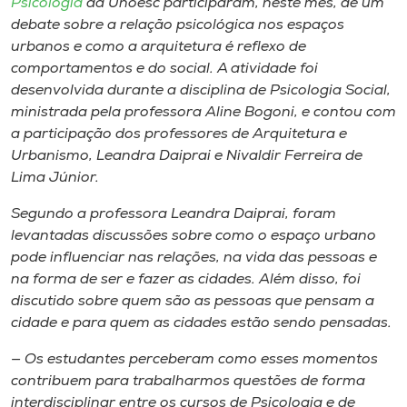
Psicologia
da Unoesc participaram, neste mês, de um
Museu
debate sobre a relação psicológica nos espaços
urbanos e como a arquitetura é reflexo de
Unoesc
comportamentos e do social. A atividade foi
Store
desenvolvida durante a disciplina de Psicologia Social,
ministrada pela professora Aline Bogoni, e contou com
a participação dos professores de Arquitetura e
Urbanismo, Leandra Daiprai e Nivaldir Ferreira de
Selecione
Lima Júnior.
o idioma
Segundo a professora Leandra Daiprai, foram
levantadas discussões sobre como o espaço urbano
pode influenciar nas relações, na vida das pessoas e
A+
na forma de ser e fazer as cidades. Além disso, foi
A-
discutido sobre quem são as pessoas que pensam a
cidade e para quem as cidades estão sendo pensadas.
— Os estudantes perceberam como esses momentos
contribuem para trabalharmos questões de forma
interdisciplinar entre os cursos de Psicologia e de