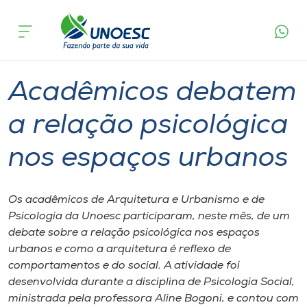
Página
O que
Acadêmicos debatem a relação psicológica
inicial
acontece
nos espaços urbanos
Cursos
Graduação
São Miguel do Oeste
Onde estamos
Acadêmicos debatem
Pesquisa
a relação psicológica
nos espaços urbanos
Atendimento ao Estudante
Portal de Ensino
Os acadêmicos de Arquitetura e Urbanismo e de
Psicologia da Unoesc participaram, neste mês, de um
debate sobre a relação psicológica nos espaços
A
urbanos e como a arquitetura é reflexo de
Unoesc
comportamentos e do social. A atividade foi
desenvolvida durante a disciplina de Psicologia Social,
Internacionalização
ministrada pela professora Aline Bogoni, e contou com