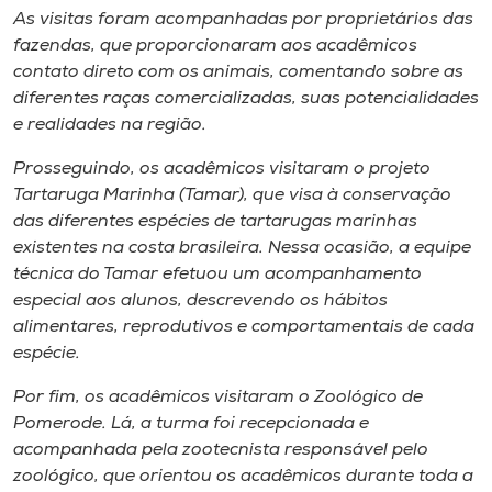
Museu
As visitas foram acompanhadas por proprietários das
fazendas, que proporcionaram aos acadêmicos
contato direto com os animais, comentando sobre as
Unoesc
diferentes raças comercializadas, suas potencialidades
Store
e realidades na região.
Prosseguindo, os acadêmicos visitaram o projeto
Tartaruga Marinha (Tamar), que visa à conservação
Selecione
das diferentes espécies de tartarugas marinhas
o idioma
existentes na costa brasileira. Nessa ocasião, a equipe
técnica do Tamar efetuou um acompanhamento
especial aos alunos, descrevendo os hábitos
A+
alimentares, reprodutivos e comportamentais de cada
A-
espécie.
Por fim, os acadêmicos visitaram o Zoológico de
Pomerode. Lá, a turma foi recepcionada e
acompanhada pela zootecnista responsável pelo
zoológico, que orientou os acadêmicos durante toda a