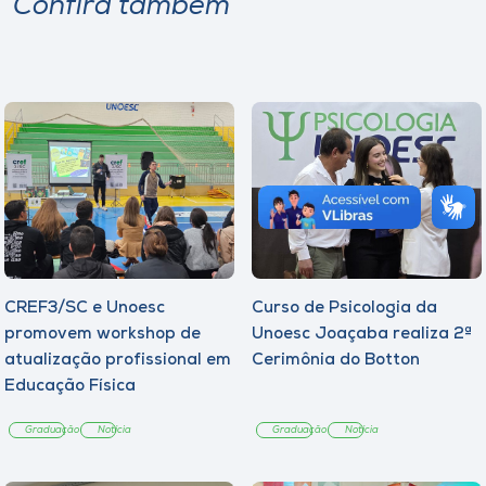
Confira também
CREF3/SC e Unoesc
Curso de Psicologia da
promovem workshop de
Unoesc Joaçaba realiza 2ª
atualização profissional em
Cerimônia do Botton
Educação Física
Graduação
Notícia
Graduação
Notícia