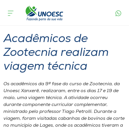
Página
O que
Acadêmicos de Zootecnia realizam
inicial
acontece
viagem técnica
Cursos
Graduação
Xanxerê
Onde estamos
Acadêmicos de
Pesquisa
Zootecnia realizam
viagem técnica
Atendimento ao Estudante
Portal de Ensino
Os acadêmicos da 9ª fase do curso de Zootecnia, da
Unoesc Xanxerê, realizaram, entre os dias 17 e 19 de
maio, uma viagem técnica. A atividade ocorreu
A
durante componente curricular complementar,
Unoesc
ministrado pelo professor Tiago Petrolli. Durante a
viagem, foram visitadas cabanhas de bovinos de corte
Internacionalização
no município de Lages, onde os acadêmicos tiveram a