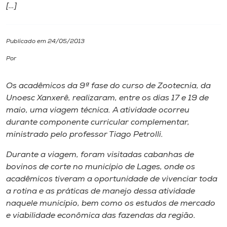
[…]
I.nova
Publicado em 24/05/2013
Diplomados
Por
Cultura
Os acadêmicos da 9ª fase do curso de Zootecnia, da
Unoesc Xanxerê, realizaram, entre os dias 17 e 19 de
maio, uma viagem técnica. A atividade ocorreu
CPA
durante componente curricular complementar,
ministrado pelo professor Tiago Petrolli.
Biblioteca
Durante a viagem, foram visitadas cabanhas de
bovinos de corte no município de Lages, onde os
Editora
acadêmicos tiveram a oportunidade de vivenciar toda
a rotina e as práticas de manejo dessa atividade
Rádio
naquele município, bem como os estudos de mercado
e viabilidade econômica das fazendas da região.