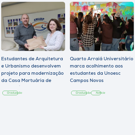
Estudantes de Arquitetura
Quarto Arraiá Universitário
e Urbanismo desenvolvem
marca acolhimento aos
projeto para modernização
estudantes da Unoesc
da Casa Mortuária de
Campos Novos
Tangará
Graduação
Graduação
Notícia