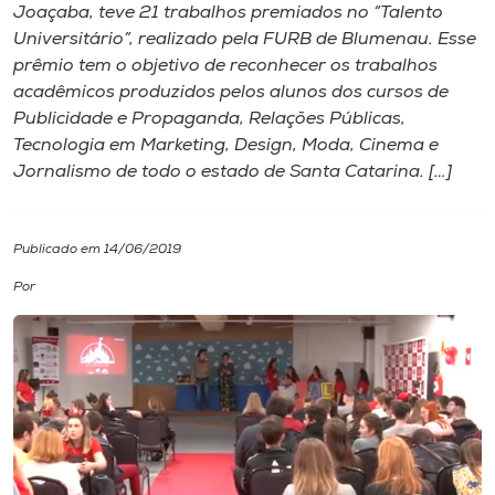
Joaçaba, teve 21 trabalhos premiados no “Talento
Universitário”, realizado pela FURB de Blumenau. Esse
I.nova
prêmio tem o objetivo de reconhecer os trabalhos
acadêmicos produzidos pelos alunos dos cursos de
Diplomados
Publicidade e Propaganda, Relações Públicas,
Tecnologia em Marketing, Design, Moda, Cinema e
Jornalismo de todo o estado de Santa Catarina. […]
Cultura
CPA
Publicado em 14/06/2019
Por
Biblioteca
Editora
Rádio