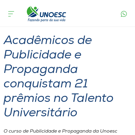
Página
O que
Acadêmicos de Publicidade e Propaganda
inicial
acontece
conquistam 21 prêmios no Talento Universitário
Cursos
Graduação
Notícia de evento
Joaçaba
Onde estamos
Acadêmicos de
Pesquisa
Publicidade e
Propaganda
Atendimento ao Estudante
conquistam 21
Portal de Ensino
prêmios no Talento
A
Universitário
Unoesc
Internacionalização
O curso de Publicidade e Propaganda da Unoesc