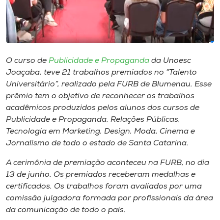
Museu
Unoesc
Store
O curso de
Publicidade e Propaganda
da Unoesc
Joaçaba, teve 21 trabalhos premiados no “Talento
Universitário”, realizado pela FURB de Blumenau. Esse
Selecione
prêmio tem o objetivo de reconhecer os trabalhos
o idioma
acadêmicos produzidos pelos alunos dos cursos de
Publicidade e Propaganda, Relações Públicas,
Tecnologia em Marketing, Design, Moda, Cinema e
Jornalismo de todo o estado de Santa Catarina.
A+
A-
A cerimônia de premiação aconteceu na FURB, no dia
13 de junho. Os premiados receberam medalhas e
certificados. Os trabalhos foram avaliados por uma
comissão julgadora formada por profissionais da área
da comunicação de todo o país.