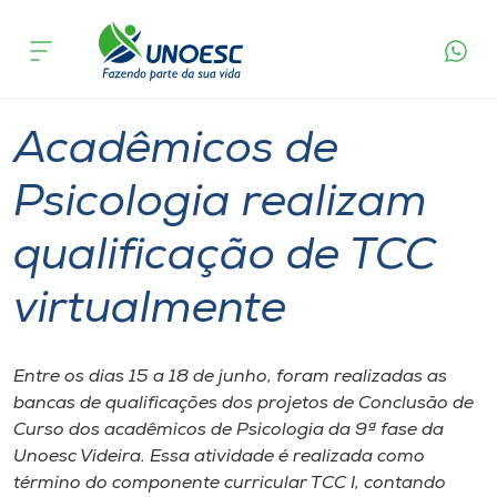
Página
O que
Acadêmicos de Psicologia realizam
inicial
acontece
qualificação de TCC virtualmente
Cursos
Graduação
Videira
Onde estamos
Acadêmicos de
Pesquisa
Psicologia realizam
qualificação de TCC
Atendimento ao Estudante
virtualmente
Portal de Ensino
Entre os dias 15 a 18 de junho, foram realizadas as
A
bancas de qualificações dos projetos de Conclusão de
Unoesc
Curso dos acadêmicos de Psicologia da 9ª fase da
Unoesc Videira. Essa atividade é realizada como
Internacionalização
término do componente curricular TCC I, contando