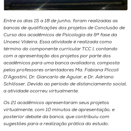
Museu
Unoesc
Entre os dias 15 a 18 de junho, foram realizadas as
Store
bancas de qualificações dos projetos de Conclusão de
Curso dos acadêmicos de Psicologia da 9ª fase da
Unoesc Videira. Essa atividade é realizada como
término do componente curricular TCC I, contando
Selecione
com a apresentação dos projetos por parte dos
o idioma
acadêmicos para uma banca avaliadora, composta
pelos professores orientadores Ma. Fabiana Piccoli
D’Agostini, Dr. Giancarlo de Aguiar, e Dr. Adriano
Schlösser. Devido ao período de distanciamento social,
A+
a atividade ocorreu virtualmente.
A-
Os 21 acadêmicos apresentaram seus projetos
virtualmente, com 10 minutos de apresentação, e
posterior debate da banca, que contribuiu com
sugestões para a realização prática do estudo.