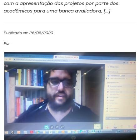
com a apresentação dos projetos por parte dos
acadêmicos para uma banca avaliadora, […]
I.nova
Diplomados
Publicado em 26/06/2020
Por
Cultura
CPA
Biblioteca
Editora
Rádio