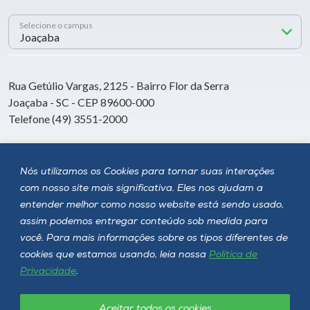
Selecione o campus
Rua Getúlio Vargas, 2125 - Bairro Flor da Serra
Joaçaba - SC - CEP 89600-000
Telefone (49) 3551-2000
Siga a Unoesc
Nós utilizamos os Cookies para tornar suas interações
com nosso site mais significativa. Eles nos ajudam a
entender melhor como nosso website está sendo usado,
assim podemos entregar conteúdo sob medida para
você. Para mais informações sobre os tipos diferentes de
cookies que estamos usando, leia nossa
Política de
Privacidade
.
Aceitar todos os cookies