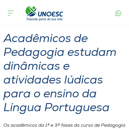
Página
O que
Acadêmicos de Pedagogia estudam dinâmicas e
inicial
acontece
atividades lúdicas para o ensino da Língua
Cursos
Portuguesa
Graduação
Xanxerê
Onde estamos
Acadêmicos de
Pesquisa
Pedagogia estudam
dinâmicas e
Atendimento ao Estudante
atividades lúdicas
Portal de Ensino
para o ensino da
A
Língua Portuguesa
Unoesc
Internacionalização
Os acadêmicos da 1ª e 3ª fases do curso de Pedagogia