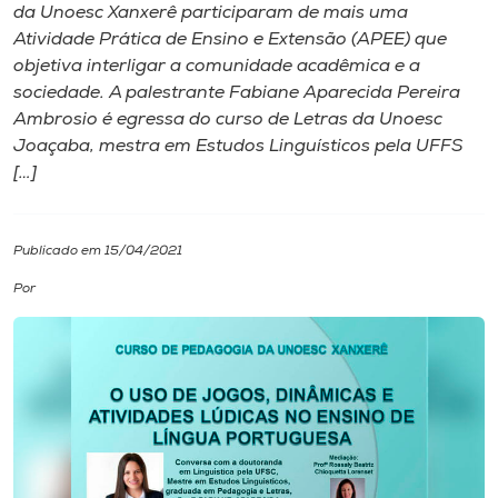
da Unoesc Xanxerê participaram de mais uma
Atividade Prática de Ensino e Extensão (APEE) que
I.nova
objetiva interligar a comunidade acadêmica e a
sociedade. A palestrante Fabiane Aparecida Pereira
Diplomados
Ambrosio é egressa do curso de Letras da Unoesc
Joaçaba, mestra em Estudos Linguísticos pela UFFS
[…]
Cultura
CPA
Publicado em 15/04/2021
Por
Biblioteca
Editora
Rádio