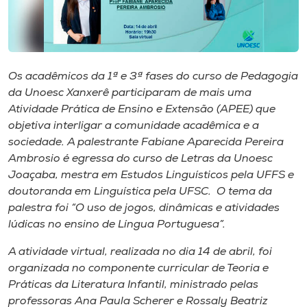
Museu
Unoesc
Store
Os acadêmicos da 1ª e 3ª fases do curso de Pedagogia
da Unoesc Xanxerê participaram de mais uma
Atividade Prática de Ensino e Extensão (APEE) que
objetiva interligar a comunidade acadêmica e a
Selecione
o idioma
sociedade. A palestrante Fabiane Aparecida Pereira
Ambrosio é egressa do curso de Letras da Unoesc
Joaçaba, mestra em Estudos Linguísticos pela UFFS e
doutoranda em Linguística pela UFSC. O tema da
A+
palestra foi “O uso de jogos, dinâmicas e atividades
A-
lúdicas no ensino de Língua Portuguesa”.
A atividade virtual, realizada no dia 14 de abril, foi
organizada no componente curricular de Teoria e
Práticas da Literatura Infantil, ministrado pelas
professoras Ana Paula Scherer e Rossaly Beatriz