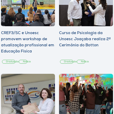
CREF3/SC e Unoesc
Curso de Psicologia da
promovem workshop de
Unoesc Joaçaba realiza 2ª
atualização profissional em
Cerimônia do Botton
Educação Física
Graduação
Notícia
Graduação
Notícia