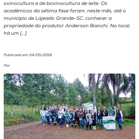
ovinocultura e de bovinocultura de leite. Os
acadêmicos da sétima fase foram, neste mês, até o
I.nova
município de Lajeado Grande-SC, conhecer a
propriedade do produtor Anderson Bianchi. No local,
Diplomados
há um […]
Cultura
Publicado em 24/05/2018
Por
CPA
Biblioteca
Editora
Rádio