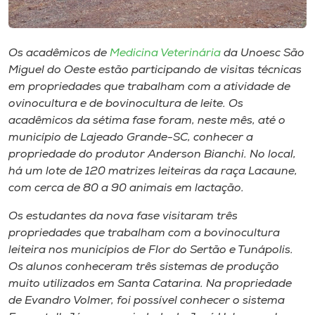
Museu
Unoesc
Os acadêmicos de
Medicina Veterinária
da Unoesc São
Store
Miguel do Oeste estão participando de visitas técnicas
em propriedades que trabalham com a atividade de
ovinocultura e de bovinocultura de leite. Os
acadêmicos da sétima fase foram, neste mês, até o
Selecione
município de Lajeado Grande-SC, conhecer a
o idioma
propriedade do produtor Anderson Bianchi. No local,
há um lote de 120 matrizes leiteiras da raça Lacaune,
com cerca de 80 a 90 animais em lactação.
A+
Os estudantes da nova fase visitaram três
A-
propriedades que trabalham com a bovinocultura
leiteira nos municípios de Flor do Sertão e Tunápolis.
Os alunos conheceram três sistemas de produção
muito utilizados em Santa Catarina. Na propriedade
de Evandro Volmer, foi possível conhecer o sistema