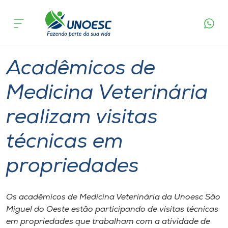
Página
O que
Acadêmicos de Medicina Veterinária realizam
inicial
acontece
visitas técnicas em propriedades
Cursos
Graduação
São Miguel do Oeste
Onde estamos
Acadêmicos de
Pesquisa
Medicina Veterinária
realizam visitas
Atendimento ao Estudante
técnicas em
Portal de Ensino
propriedades
A
Unoesc
Os acadêmicos de Medicina Veterinária da Unoesc São
Miguel do Oeste estão participando de visitas técnicas
Internacionalização
em propriedades que trabalham com a atividade de