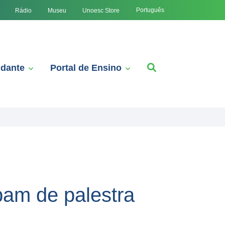
Português
Rádio
Museu
Unoesc Store
udante
Portal de Ensino
pam de palestra