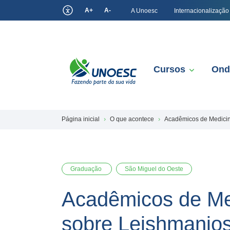
A+
A-
A Unoesc
Internacionalização
Cursos
Ond
Página inicial
O que acontece
Acadêmicos de Medicina
Graduação
São Miguel do Oeste
Acadêmicos de Med
sobre Leishmanio