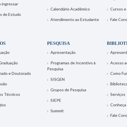
 ingressar
Calendário Acadêmico
Cursos e
s de Estudo
Atendimento ao Estudante
Fale Con
OS
PESQUISA
BIBLIO
uação
Apresentação
Apresen
Graduação
Programas de Incentivo à
Acesso a
Pesquisa
rado e Doutorado
Como Fu
SISGEN
nsão
Bibliotec
Grupos de Pesquisa
os Técnicos
Serviços
SIEPE
gios
Conheça 
Summit
Fale Con