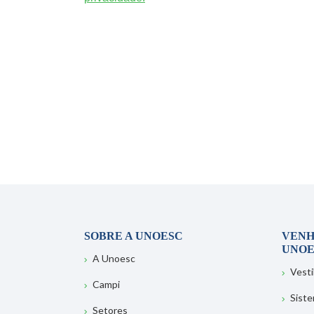
SOBRE A UNOESC
VENH
UNOE
A Unoesc
Vesti
Campi
Sist
Setores