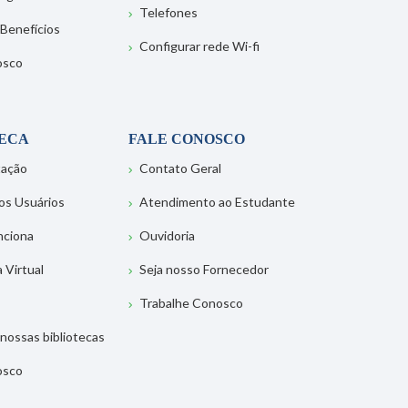
Telefones
 Benefícios
Configurar rede Wi-fi
osco
TECA
FALE CONOSCO
tação
Contato Geral
os Usuários
Atendimento ao Estudante
nciona
Ouvidoria
a Virtual
Seja nosso Fornecedor
Trabalhe Conosco
nossas bibliotecas
osco