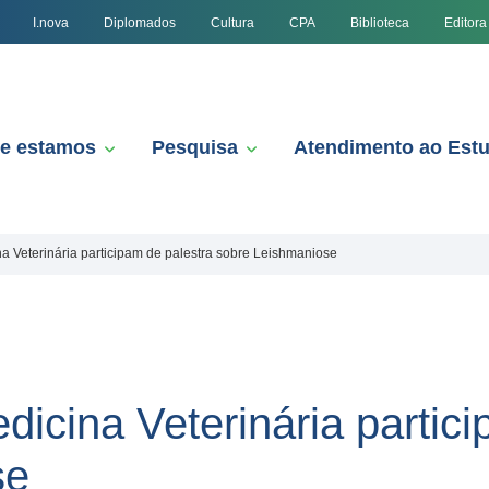
I.nova
Diplomados
Cultura
CPA
Biblioteca
Editora
e estamos
Pesquisa
Atendimento ao Est
 Veterinária participam de palestra sobre Leishmaniose
icina Veterinária partici
se