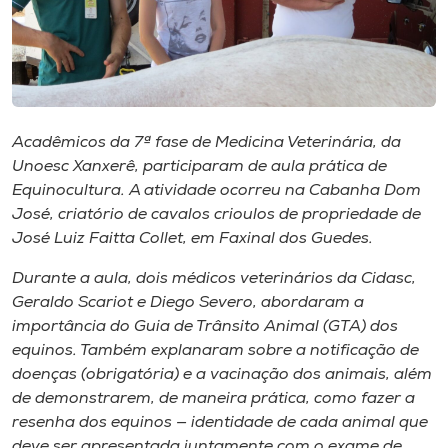
Museu
Unoesc
Store
Acadêmicos da 7ª fase de Medicina Veterinária, da
Unoesc Xanxerê, participaram de aula prática de
Equinocultura. A atividade ocorreu na Cabanha Dom
Selecione
o idioma
José, criatório de cavalos crioulos de propriedade de
José Luiz Faitta Collet, em Faxinal dos Guedes.
Durante a aula, dois médicos veterinários da Cidasc,
A+
Geraldo Scariot e Diego Severo, abordaram a
A-
importância do Guia de Trânsito Animal (GTA) dos
equinos. Também explanaram sobre a notificação de
doenças (obrigatória) e a vacinação dos animais, além
de demonstrarem, de maneira prática, como fazer a
resenha dos equinos — identidade de cada animal que
deve ser apresentada juntamente com o exame de