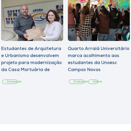
Estudantes de Arquitetura
Quarto Arraiá Universitário
e Urbanismo desenvolvem
marca acolhimento aos
projeto para modernização
estudantes da Unoesc
da Casa Mortuária de
Campos Novos
Tangará
Graduação
Graduação
Notícia