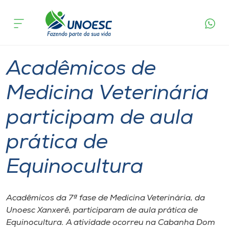
Página
O que
Acadêmicos de Medicina Veterinária participam
inicial
acontece
de aula prática de Equinocultura
Cursos
Graduação
Ensino
Xanxerê
Onde estamos
Acadêmicos de
Pesquisa
Medicina Veterinária
participam de aula
Atendimento ao Estudante
prática de
Portal de Ensino
Equinocultura
A
Unoesc
Acadêmicos da 7ª fase de Medicina Veterinária, da
Unoesc Xanxerê, participaram de aula prática de
Internacionalização
Equinocultura. A atividade ocorreu na Cabanha Dom