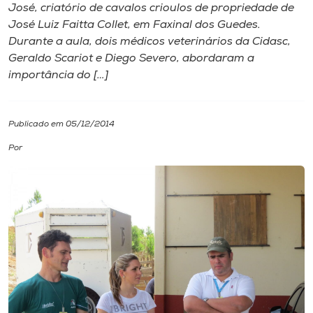
José, criatório de cavalos crioulos de propriedade de
José Luiz Faitta Collet, em Faxinal dos Guedes.
I.nova
Durante a aula, dois médicos veterinários da Cidasc,
Geraldo Scariot e Diego Severo, abordaram a
Diplomados
importância do […]
Cultura
Publicado em 05/12/2014
Por
CPA
Biblioteca
Editora
Rádio