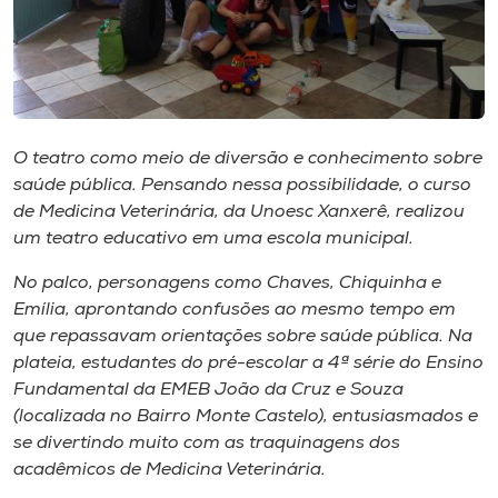
Museu
Unoesc
Store
O teatro como meio de diversão e conhecimento sobre
saúde pública. Pensando nessa possibilidade, o curso
de Medicina Veterinária, da Unoesc Xanxerê, realizou
Selecione
o idioma
um teatro educativo em uma escola municipal.
No palco, personagens como Chaves, Chiquinha e
Emília, aprontando confusões ao mesmo tempo em
A+
que repassavam orientações sobre saúde pública. Na
A-
plateia, estudantes do pré-escolar a 4ª série do Ensino
Fundamental da EMEB João da Cruz e Souza
(localizada no Bairro Monte Castelo), entusiasmados e
se divertindo muito com as traquinagens dos
acadêmicos de Medicina Veterinária.