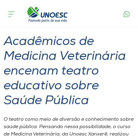
Página
O que
Acadêmicos de Medicina Veterinária encenam
inicial
acontece
teatro educativo sobre Saúde Pública
Cursos
Graduação
Xanxerê
Onde estamos
Acadêmicos de
Pesquisa
Medicina Veterinária
encenam teatro
Atendimento ao Estudante
educativo sobre
Portal de Ensino
Saúde Pública
A
Unoesc
O teatro como meio de diversão e conhecimento sobre
saúde pública. Pensando nessa possibilidade, o curso
Internacionalização
de Medicina Veterinária, da Unoesc Xanxerê, realizou