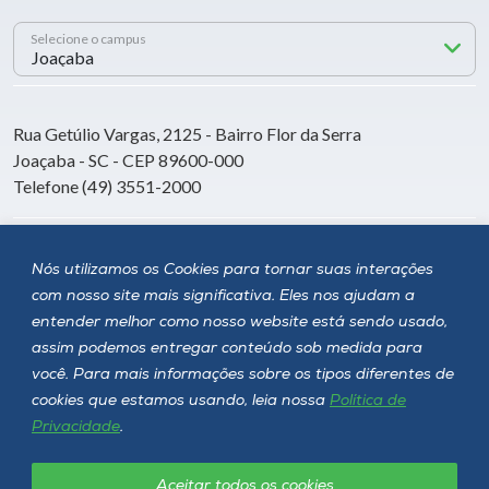
Selecione o campus
Rua Getúlio Vargas, 2125 - Bairro Flor da Serra
Joaçaba - SC - CEP 89600-000
Telefone (49) 3551-2000
Siga a Unoesc
Nós utilizamos os Cookies para tornar suas interações
com nosso site mais significativa. Eles nos ajudam a
entender melhor como nosso website está sendo usado,
assim podemos entregar conteúdo sob medida para
você. Para mais informações sobre os tipos diferentes de
cookies que estamos usando, leia nossa
Política de
Privacidade
.
Aceitar todos os cookies