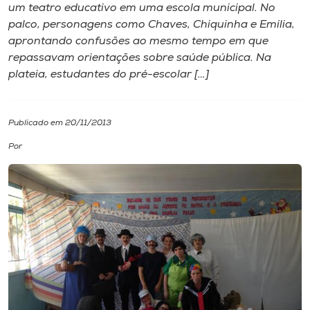
um teatro educativo em uma escola municipal. No
palco, personagens como Chaves, Chiquinha e Emília,
I.nova
aprontando confusões ao mesmo tempo em que
repassavam orientações sobre saúde pública. Na
Diplomados
plateia, estudantes do pré-escolar […]
Cultura
Publicado em 20/11/2013
Por
CPA
Biblioteca
Editora
Rádio