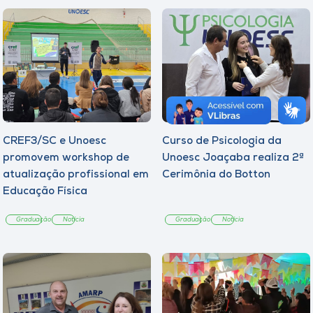
CREF3/SC e Unoesc
Curso de Psicologia da
promovem workshop de
Unoesc Joaçaba realiza 2ª
atualização profissional em
Cerimônia do Botton
Educação Física
Graduação
Notícia
Graduação
Notícia