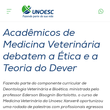
Página
O que
Acadêmicos de Medicina Veterinária debatem
inicial
acontece
a Ética e a Teoria do Dever
Cursos
Graduação
Xanxerê
Onde estamos
Acadêmicos de
Pesquisa
Medicina Veterinária
debatem a Ética e a
Atendimento ao Estudante
Teoria do Dever
Portal de Ensino
Fazendo parte do componente curricular de
A
Deontologia Veterinária e Bioética, ministrada pelo
Unoesc
professor Ederson Bisognin Bortolotto, o curso de
Medicina Veterinária da Unoesc Xanxerê oportunizou
Internacionalização
uma rodada de palestras com profissionais egressos