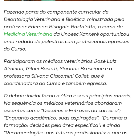
Museu
Fazendo parte do componente curricular de
Deontologia Veterinária e Bioética, ministrada pelo
Unoesc
professor Ederson Bisognin Bortolotto, o curso de
Store
Medicina Veterinária
da Unoesc Xanxerê oportunizou
uma rodada de palestras com profissionais egressos
do Curso.
Selecione
Participaram os médicos veterinários José Luiz
o idioma
Almeida, Gilnei Bosetti, Mariane Bresciane e a
professora Silvana Giacomini Collet, que é
coordenadora do Curso e também egressa.
A+
O debate inicial focou a ética e seus princípios morais.
A-
Na sequência os médicos veterinários abordaram
assuntos como “Desafios e Entraves da carreira”;
“Enquanto acadêmico: suas aspirações”; “Durante a
formação: decisões pela área específica”; e ainda
“Recomendações aos futuros profissionais: o que as