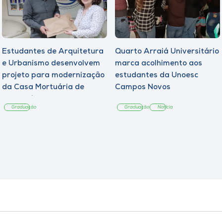
Estudantes de Arquitetura
Quarto Arraiá Universitário
e Urbanismo desenvolvem
marca acolhimento aos
projeto para modernização
estudantes da Unoesc
da Casa Mortuária de
Campos Novos
Tangará
Graduação
Graduação
Notícia