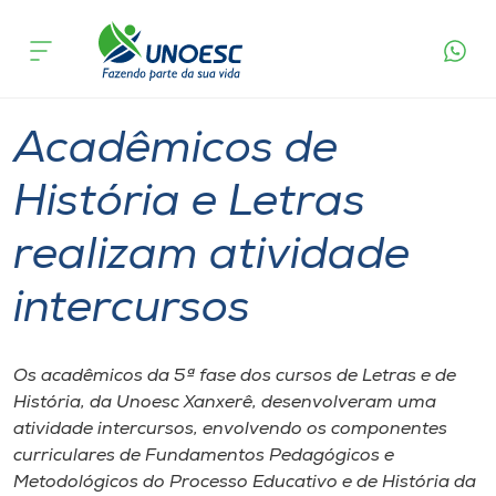
Página
O que
Acadêmicos de História e Letras realizam
inicial
acontece
atividade intercursos
Cursos
Graduação
Xanxerê
Onde estamos
Acadêmicos de
Pesquisa
História e Letras
realizam atividade
Atendimento ao Estudante
intercursos
Portal de Ensino
Os acadêmicos da 5ª fase dos cursos de Letras e de
A
História, da Unoesc Xanxerê, desenvolveram uma
Unoesc
atividade intercursos, envolvendo os componentes
curriculares de Fundamentos Pedagógicos e
Internacionalização
Metodológicos do Processo Educativo e de História da