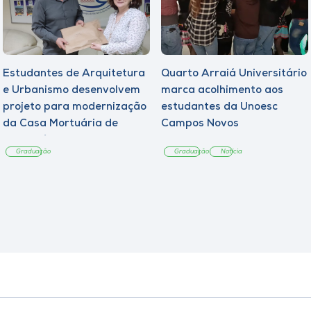
Estudantes de Arquitetura
Quarto Arraiá Universitário
e Urbanismo desenvolvem
marca acolhimento aos
projeto para modernização
estudantes da Unoesc
da Casa Mortuária de
Campos Novos
Tangará
Graduação
Graduação
Notícia