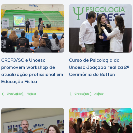
CREF3/SC e Unoesc
Curso de Psicologia da
promovem workshop de
Unoesc Joaçaba realiza 2ª
atualização profissional em
Cerimônia do Botton
Educação Física
Graduação
Notícia
Graduação
Notícia