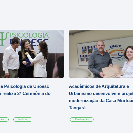
e Psicologia da Unoesc
Acadêmicos de Arquitetura e
 realiza 2ª Cerimônia do
Urbanismo desenvolvem projet
modernização da Casa Mortuár
Tangará
ção
Notícia
Graduação