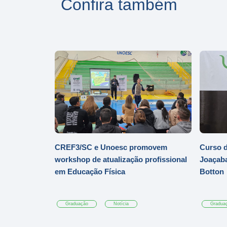
Confira também
CREF3/SC e Unoesc promovem
Curso d
workshop de atualização profissional
Joaçaba
em Educação Física
Botton
Graduação
Notícia
Gradua