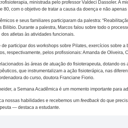
ofisioterapia, ministrada pelo professor Valdeci Dassoler. A mic
 80, com o objetivo de tratar a causa da doença e não apenas
dêmicos e seus familiares participaram da palestra: “Reabilita
s Bilibio. Durante a palestra, Marcos falou sobre todo o process
 dos atletas às atividades funcionais.
e participar dos workshops sobre Pilates, exercícios sobre a b
, respectivamente, pelos profissionais: Amanda de Oliveira, Ci
cionados às áreas de atuação do fisioterapeuta, dotando os 
apêuticos, que instrumentalizam a ação fisioterápica, nas dife
rdenadora do curso, doutora Franciane Fiorio.
neider, a Semana Acadêmica é um momento importante para ad
ica nossas habilidades e recebemos um
feedback
do que preci
rapeuta — destaca a estudante.