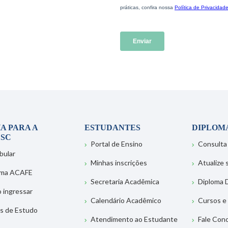
A PARA A
ESTUDANTES
DIPLOM
SC
Portal de Ensino
Consulta
bular
Minhas inscrições
Atualize
ema ACAFE
Secretaria Acadêmica
Diploma D
 ingressar
Calendário Acadêmico
Cursos e
s de Estudo
Atendimento ao Estudante
Fale Con