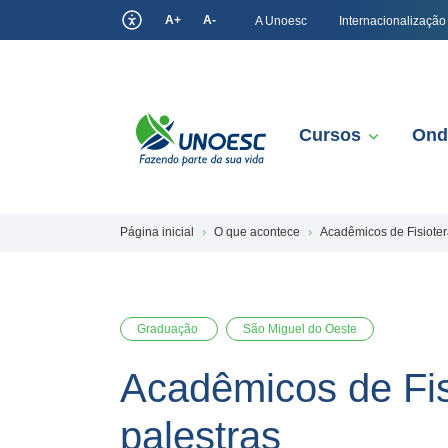
A+
A-
A Unoesc
Internacionalização
Cursos
Ond
Página inicial
O que acontece
Acadêmicos de Fisioter
Graduação
São Miguel do Oeste
Acadêmicos de Fis
palestras