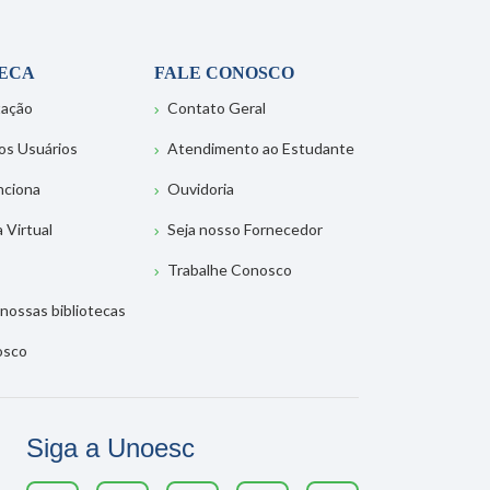
TECA
FALE CONOSCO
tação
Contato Geral
os Usuários
Atendimento ao Estudante
nciona
Ouvidoria
a Virtual
Seja nosso Fornecedor
Trabalhe Conosco
nossas bibliotecas
osco
Siga a Unoesc