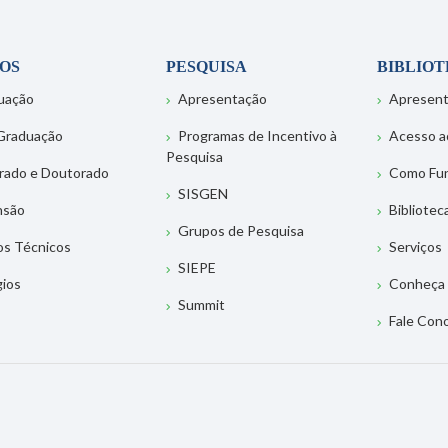
OS
PESQUISA
BIBLIO
uação
Apresentação
Apresen
Graduação
Programas de Incentivo à
Acesso a
Pesquisa
rado e Doutorado
Como Fu
SISGEN
nsão
Bibliotec
Grupos de Pesquisa
os Técnicos
Serviços
SIEPE
gios
Conheça 
Summit
Fale Con