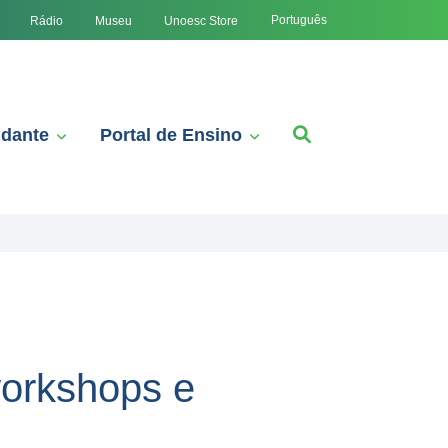
Português
Rádio
Museu
Unoesc Store
udante
Portal de Ensino
workshops e