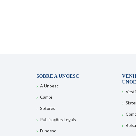
SOBRE A UNOESC
VENH
UNOE
A Unoesc
Vesti
Campi
Sist
Setores
Como
Publicações Legais
Bolsa
Funoesc