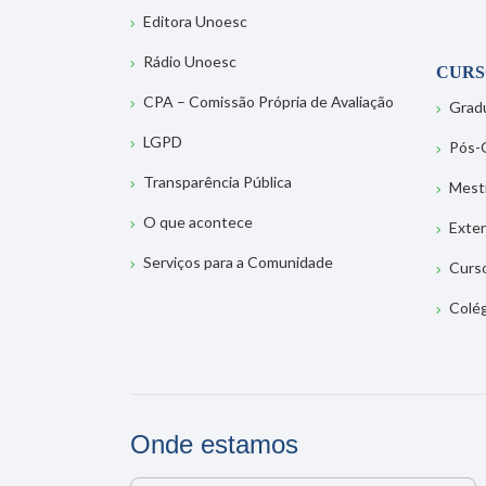
Editora Unoesc
Rádio Unoesc
CURS
CPA – Comissão Própria de Avaliação
Grad
LGPD
Pós-
Transparência Pública
Mest
O que acontece
Exte
Serviços para a Comunidade
Curs
Colé
Onde estamos